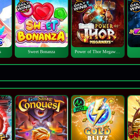
s
Sweet Bonanza
Power of Thor Megaways