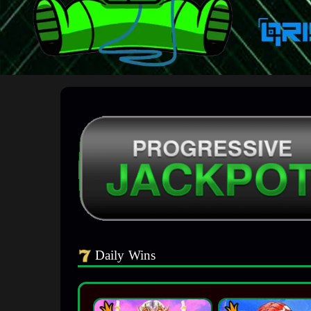
Daily Wins