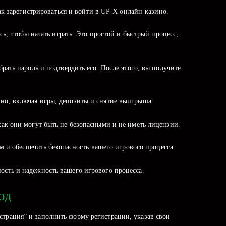
к зарегистрироваться и войти в UP-X онлайн-казино.
, чтобы начать играть. Это простой и быстрый процесс,
ать пароль и подтвердить его. После этого, вы получите
ино, включая игры, депозиты и снятие выигрыша.
 как они могут быть не безопасными и не иметь лицензии.
м и обеспечить безопасность вашего игрового процесса.
ность и надежность вашего игрового процесса.
од
страция” и заполнить форму регистрации, указав свои