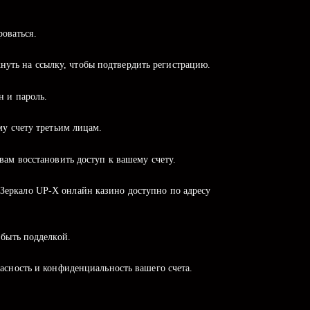
оваться.
нуть на ссылку, чтобы подтвердить регистрацию.
н и пароль.
му счету третьим лицам.
вам восстановить доступ к вашему счету.
. Зеркало UP-X онлайн казино доступно по адресу
 быть подделкой.
асность и конфиденциальность вашего счета.