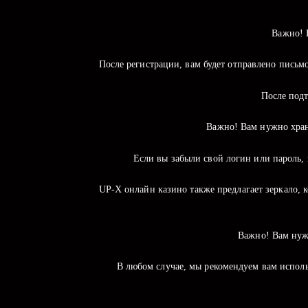
Важно! 
После регистрации, вам будет отправлено письм
После подт
Важно! Вам нужно храни
Если вы забыли свой логин или пароль, 
UP-X онлайн казино также предлагает зеркало, к
Важно! Вам нужн
В любом случае, мы рекомендуем вам исполь