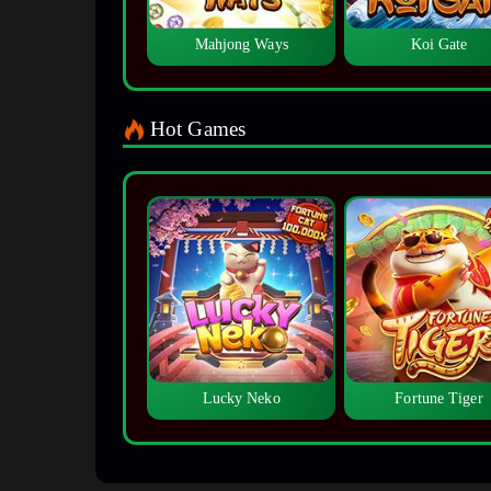
Mahjong Ways
Koi Gate
Hot Games
Lucky Neko
Fortune Tiger