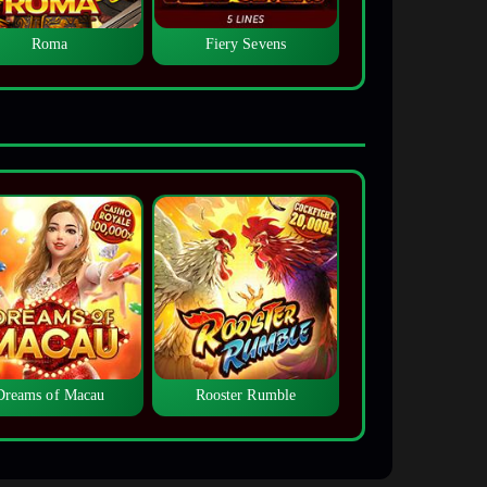
Roma
Fiery Sevens
Dreams of Macau
Rooster Rumble