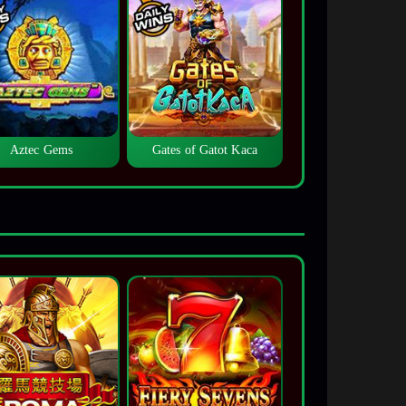
Aztec Gems
Gates of Gatot Kaca