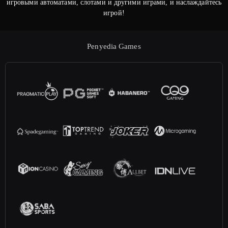
игровыми автоматами, слотами и другими играми, и наслаждайтесь
игрой!
Penyedia Games