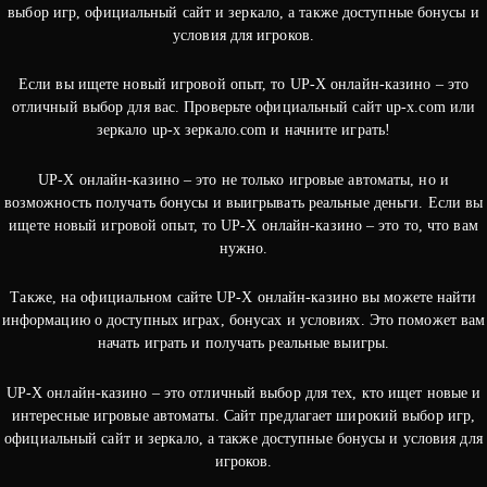
выбор игр, официальный сайт и зеркало, а также доступные бонусы и
условия для игроков.
Если вы ищете новый игровой опыт, то UP-X онлайн-казино – это
отличный выбор для вас. Проверьте официальный сайт up-x.com или
зеркало up-x зеркало.com и начните играть!
UP-X онлайн-казино – это не только игровые автоматы, но и
возможность получать бонусы и выигрывать реальные деньги. Если вы
ищете новый игровой опыт, то UP-X онлайн-казино – это то, что вам
нужно.
Также, на официальном сайте UP-X онлайн-казино вы можете найти
информацию о доступных играх, бонусах и условиях. Это поможет вам
начать играть и получать реальные выигры.
UP-X онлайн-казино – это отличный выбор для тех, кто ищет новые и
интересные игровые автоматы. Сайт предлагает широкий выбор игр,
официальный сайт и зеркало, а также доступные бонусы и условия для
игроков.