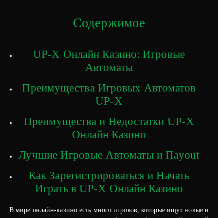
Содержимое
UP-X Онлайн Казино: Игровые
Автоматы
Преимущества Игровых Автоматов
UP-X
Преимущества и Недостатки UP-X
Онлайн Казино
Лучшие Игровые Автоматы и Пayout
Как Зарегистрироваться и Начать
Играть в UP-X Онлайн Казино
В мире онлайн-казино есть много игроков, которые ищут новые и