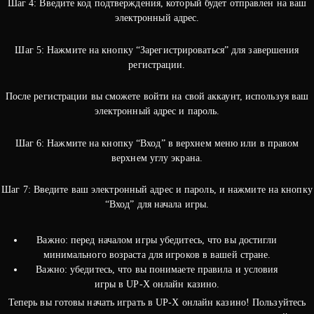
Шаг 4: Введите код подтверждения, который будет отправлен на ваш
электронный адрес.
Шаг 5: Нажмите на кнопку “Зарегистрироваться” для завершения
регистрации.
После регистрации вы сможете войти на свой аккаунт, используя ваш
электронный адрес и пароль.
Шаг 6: Нажмите на кнопку “Вход” в верхнем меню или в правом
верхнем углу экрана.
Шаг 7: Введите ваш электронный адрес и пароль, и нажмите на кнопку
“Вход” для начала игры.
Важно: перед началом игры убедитесь, что вы достигли
минимального возраста для игроков в вашей стране.
Важно: убедитесь, что вы понимаете правила и условия
игры в UP-X онлайн казино.
Теперь вы готовы начать играть в UP-X онлайн казино! Пользуйтесь