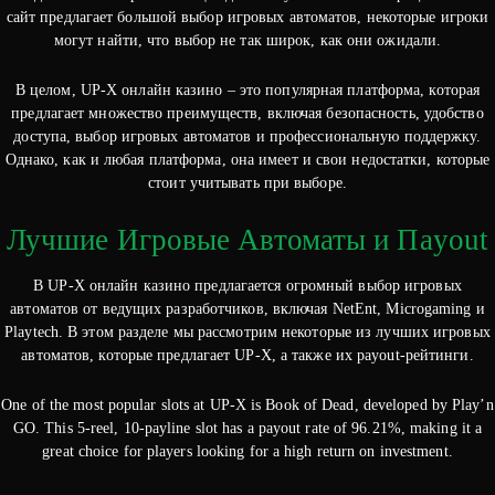
сайт предлагает большой выбор игровых автоматов, некоторые игроки
могут найти, что выбор не так широк, как они ожидали.
В целом, UP-X онлайн казино – это популярная платформа, которая
предлагает множество преимуществ, включая безопасность, удобство
доступа, выбор игровых автоматов и профессиональную поддержку.
Однако, как и любая платформа, она имеет и свои недостатки, которые
стоит учитывать при выборе.
Лучшие Игровые Автоматы и Пayout
В UP-X онлайн казино предлагается огромный выбор игровых
автоматов от ведущих разработчиков, включая NetEnt, Microgaming и
Playtech. В этом разделе мы рассмотрим некоторые из лучших игровых
автоматов, которые предлагает UP-X, а также их payout-рейтинги.
One of the most popular slots at UP-X is Book of Dead, developed by Play’n
GO. This 5-reel, 10-payline slot has a payout rate of 96.21%, making it a
great choice for players looking for a high return on investment.