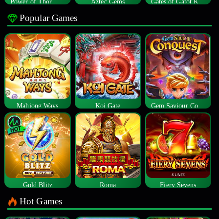
Power of Thor Megaways
Aztec Gems
Gates of Gatot Kaca
Popular Games
Mahjong Ways
Koi Gate
Gem Saviour Conquest
Gold Blitz
Roma
Fiery Sevens
Hot Games