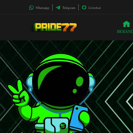
Whatsapp
Telegram
Livechat
BERAN