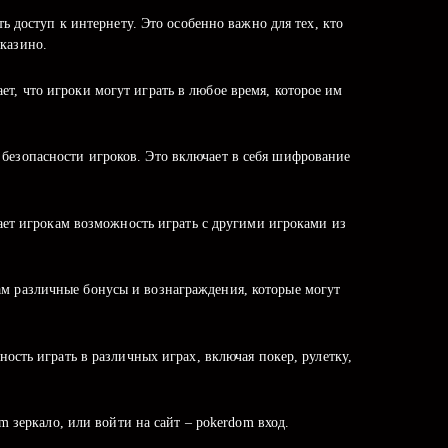
ь доступ к интернету. Это особенно важно для тех, кто
казино.
т, что игроки могут играть в любое время, которое им
безопасности игроков. Это включает в себя шифрование
ет игрокам возможность играть с другими игроками из
м различные бонусы и вознаграждения, которые могут
сть играть в различных играх, включая покер, рулетку,
 зеркало, или войти на сайт – pokerdom вход.