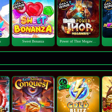
s
Sweet Bonanza
Power of Thor Megaways