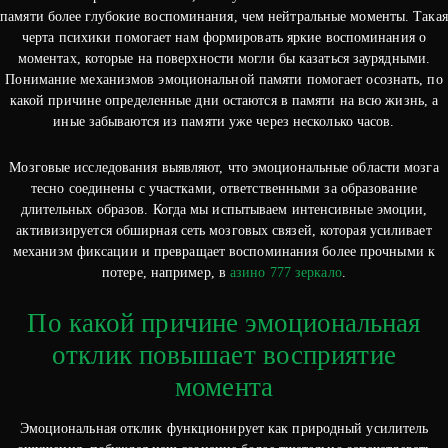
памяти более глубокие воспоминания, чем нейтральные моменты. Такая
черта психики помогает нам формировать яркие воспоминания о
моментах, которые на поверхности могли бы казаться заурядными.
Понимание механизмов эмоциональной памяти помогает осознать, по
какой причине определенные дни остаются в памяти на всю жизнь, а
иные забываются из памяти уже через несколько часов.
Мозговые исследования выявляют, что эмоциональные области мозга
тесно соединены с участками, ответственными за образование
длительных образов. Когда мы испытываем интенсивные эмоции,
активизируется обширная сеть мозговых связей, которая усиливает
механизм фиксации и превращает воспоминания более прочными к
потере, например, в
азино 777 зеркало
.
По какой причине эмоциональная
отклик повышает восприятие
момента
Эмоциональная отклик функционирует как природный усилитель