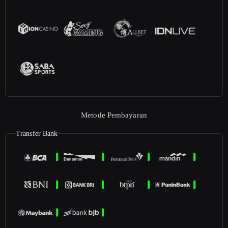
Metode Pembayaran
Transfer Bank