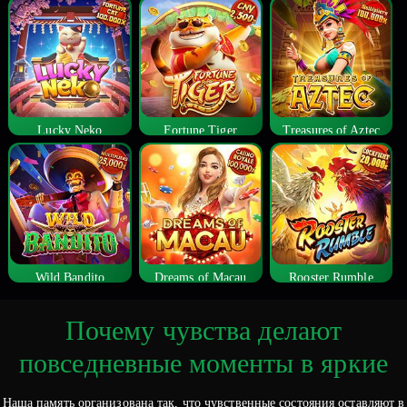
Lucky Neko
Fortune Tiger
Treasures of Aztec
Wild Bandito
Dreams of Macau
Rooster Rumble
Почему чувства делают
повседневные моменты в яркие
Наша память организована так, что чувственные состояния оставляют в