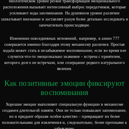
биологическом уровне резкое трансформация эмоционального
расположения вызывает интенсивный выброс передатчиков, которые
усиливают ходы запоминания. На душевном уровне различие
захватывает внимание и заставляет разум более детально исследовать и
запечатлевать происходящее.
Изменение повседневных мгновений, например, в азино 777
совершается именно благодаря этому механизму различия. Простая
ходьба может стать в незабываемое воспоминание, если во время нее
случится что-то эмоционально значимое – встреча с приятелем,
которого долго не встречали, или созерцание редкого натурального
явления.
Как позитивные эмоции фиксируют
воспоминания
Хорошие эмоции выполняют специальную функцию в механизме
создания длительной памяти. Они не только повышают запоминание,
но и придают образам особое качество – превращают их более
положительными для извлечения и, следовательно, более прочными к
забыванию.