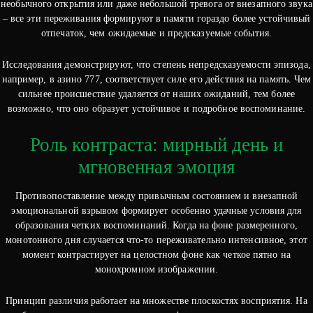
необычного открытия или даже небольшой тревога от внезапного звука
– все эти переживания формируют в памяти гораздо более устойчивый
отпечаток, чем ожидаемые и предсказуемые события.
Исследования демонстрируют, что степень непредсказуемости эпизода,
например, в азино 777, соответствует силе его действия на память. Чем
сильнее происшествие удаляется от наших ожиданий, тем более
возможно, что оно образует устойчивое и подробное воспоминание.
Роль контраста: мирный день и
мгновенная эмоция
Противопоставление между привычным состоянием и внезапной
эмоциональной взрывом формирует особенно удачные условия для
образования четких воспоминаний. Когда на фоне размеренного,
монотонного дня случается что-то переживательно интенсивное, этот
момент контрастирует на целостном фоне как четкое пятно на
монохромном изображении.
Принцип различия работает на множестве плоскостях восприятия. На