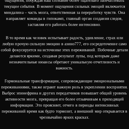
ощущения, побуждая наш сознание более тщательно запечатлевать
текущие события. В момент ощущения сильных эмоций включается
миндалина – часть мозга, ответственная за переработку чувств. Она
направляет команды в гипокамп, главный орган создания следов,
заставляя его работать более интенсивно.
В то время как человек испытывает радость, удивление, страх или
любую прочую сильную эмоцию в азино777, его сосредоточение само
собой фокусируется на источнике этих переживаний. Побочные детали
делаются яркими, создавая результат лупы, под которым даже
незначительные нюансы обретают уникальную отчетливость и
важность.
Гормональные трансформации, сопровождающие эмоциональными
переживаниями, также играют важную роль в укреплении восприятия.
Выброс эпинефрина и других передатчиков повышает общий уровень
активности мозга, превращая его более отзывчивым к приходящей
информации. Это проясняет, отчего в периоды интенсивных
переживаний время как будто тормозит, а внешний мир открывается в
чрезвычайно ярких красках.