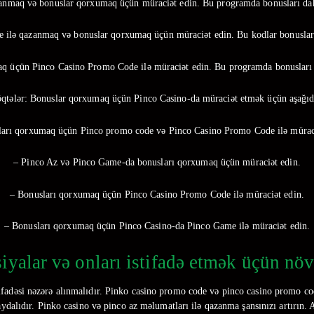
zanmaq və bonuslar qorxumaq üçün müraciət edin. Bu programda bonusları da
ilə qazanmaq və bonuslar qorxumaq üçün müraciət edin. Bu kodlar bonuslar
 üçün Pinco Casino Promo Code ilə müraciət edin. Bu programda bonusları 
qtələr: Bonuslar qorxumaq üçün Pinco Casino-da müraciət etmək üçün aşağıda
ları qorxumaq üçün Pinco promo code və Pinco Casino Promo Code ilə müraci
– Pinco Az və Pinco Game-da bonusları qorxumaq üçün müraciət edin.
– Bonusları qorxumaq üçün Pinco Casino Promo Code ilə müraciət edin.
– Bonusları qorxumaq üçün Pinco Casino-da Pinco Game ilə müraciət edin.
iyalar və onları istifadə etmək üçün növ
ifadəsi nəzərə alınmalıdır. Pinko casino promo code və pinco casino promo co
aydalıdır. Pinko casino və pinco az məlumatları ilə qazanma şansınızı artırın. 