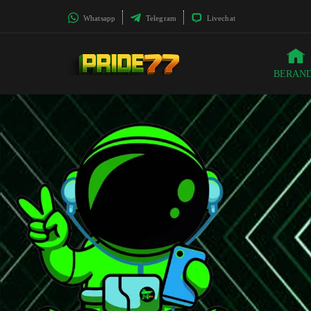
Whatsapp
Telegram
Livechat
BERAN