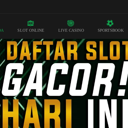
DA
SLOT ONLINE
LIVE CASINO
SPORTSBOOK