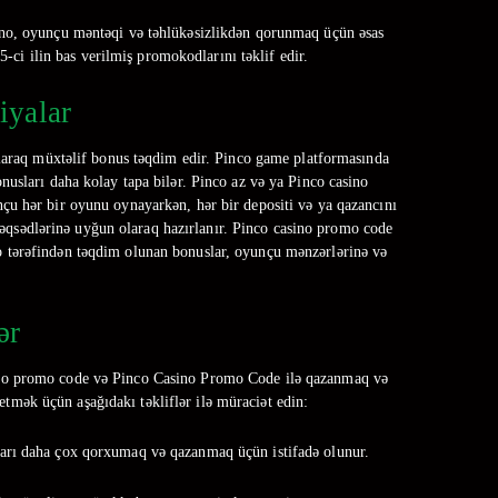
asino, oyunçu məntəqi və təhlükəsizlikdən qorunmaq üçün əsas
ci ilin bas verilmiş promokodlarını təklif edir.
iyalar
olaraq müxtəlif bonus təqdim edir. Pinco game platformasında
nusları daha kolay tapa bilər. Pinco az və ya Pinco casino
çu hər bir oyunu oynayarkən, hər bir depositi və ya qazancını
əqsədlərinə uyğun olaraq hazırlanır. Pinco casino promo code
no tərəfindən təqdim olunan bonuslar, oyunçu mənzərlərinə və
ər
Pinco promo code və Pinco Casino Promo Code ilə qazanmaq və
ək üçün aşağıdakı təkliflər ilə müraciət edin:
arı daha çox qorxumaq və qazanmaq üçün istifadə olunur.