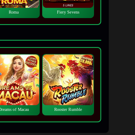
Roma
Fiery Sevens
Dreams of Macau
Rooster Rumble