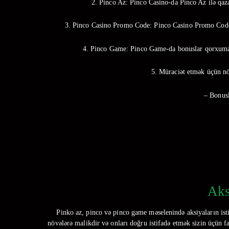
2. Pinco Az: Pinco Casino-da Pinco Az ilə qa
3. Pinco Casino Promo Code: Pinco Casino Promo Code 
4. Pinco Game: Pinco Game-da bonuslar qorxumaq
5. Müraciət etmək üçün nö
– Bonus
Aks
Pinko az, pinco və pinco game məselenində aksiyaların ist
növələrə malikdir və onları doğru istifadə etmək sizin üçün f