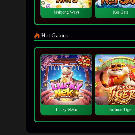
Mahjong Ways
Koi Gate
Hot Games
Lucky Neko
Fortune Tiger