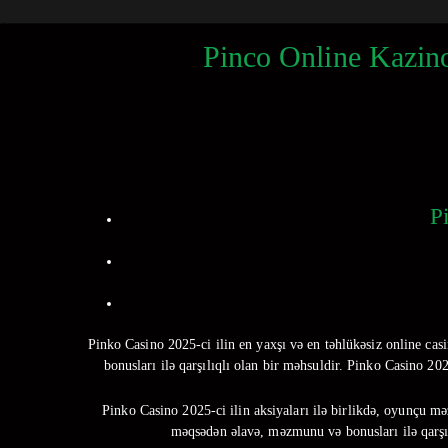
Pinco Online Kazin
P
Pinko Casino 2025-ci ilin en yaxşı və en təhlükəsiz online ca
bonusları ilə qarşılıqlı olan bir məhsuldir. Pinko Casino 20
Pinko Casino 2025-ci ilin aksiyaları ilə birlikdə, oyunçu m
məqsədən əlavə, məzmunu və bonusları ilə qarşıl