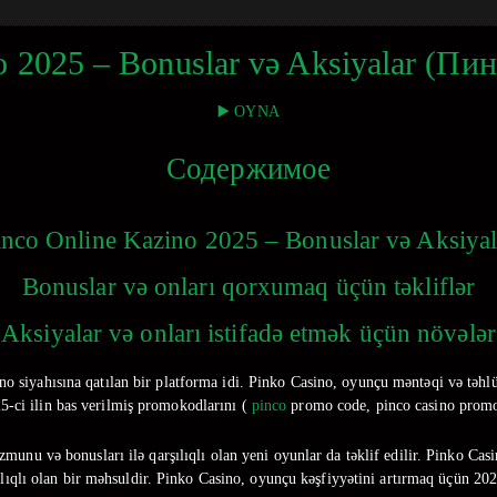
o 2025 – Bonuslar və Aksiyalar (П
▶️ OYNA
Содержимое
inco Online Kazino 2025 – Bonuslar və Aksiyal
Bonuslar və onları qorxumaq üçün təkliflər
Aksiyalar və onları istifadə etmək üçün növələr
sino siyahısına qatılan bir platforma idi. Pinko Casino, oyunçu məntəqi və 
25-ci ilin bas verilmiş promokodlarını (
pinco
promo code, pinco casino promo 
əzmunu və bonusları ilə qarşılıqlı olan yeni oyunlar da təklif edilir. Pinko C
ıqlı olan bir məhsuldir. Pinko Casino, oyunçu kəşfiyyətini artırmaq üçün 2025-