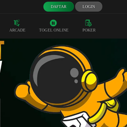
DAFTAR
LOGIN
ARCADE
TOGEL ONLINE
POKER