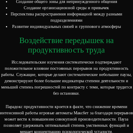
Создание общего зоны для непринужденного общения
Создание организационной среды и привычек
Перспектива распространения информацией между разными
подразделениями
Развитие индивидуальных связей и группового атмосферы
Воздействие передышек на
продуктивность труда
Исследовательские изучения систематически подтверждают
положительное влияние постоянных перерывов на продуктивность
работы. Служащие, которые делают систематические небольшие паузы,
демонстрируют более большие индикаторы степени деятельности и
меньший степень погрешностей по контрасту с теми, которые трудится
без остановки.
Парадокс продуктивности кроется в факте, что снижение времени
интенсивной работы игровые автоматы Максбет за благодаря перерывов
может вести к повышению совокупной производительности. Пауза
позволяет удерживать оптимальный степень умственных функций и
мешает концентрацию психологической усталости.