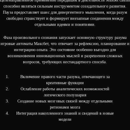
Целенаправленное применение передышек в деятельности Maxbet casino
способно являться сильным инструментом созидательного развития.
Пауза предоставляет шанс для дивергентного мышления, когда разум
свободно странствует и формирует внезапные соединения между
отдельными идеями и понятиями.
Фаза произвольного сознания запускает основную структуру разума
игровые автоматы Максбет, что отвечает за рефлексию, планирование и
интеграцию опыта. Это состояние особенно выгодно для
возникновения инновационных мыслей и разрешения сложных
вопросов, требующих нестандартного способа.
Включение правого части разума, отвечающего за
креативные функции
Ослабление работы аналитических возможностей
логического полушария
Создание новых мозговых связей между отдельными
регионами мозга
Интеграция накопленного знаний и сведений в новые
модели