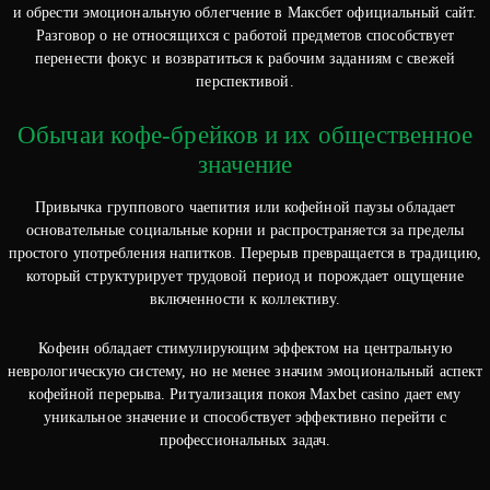
и обрести эмоциональную облегчение в Максбет официальный сайт.
Разговор о не относящихся с работой предметов способствует
перенести фокус и возвратиться к рабочим заданиям с свежей
перспективой.
Обычаи кофе-брейков и их общественное
значение
Привычка группового чаепития или кофейной паузы обладает
основательные социальные корни и распространяется за пределы
простого употребления напитков. Перерыв превращается в традицию,
который структурирует трудовой период и порождает ощущение
включенности к коллективу.
Кофеин обладает стимулирующим эффектом на центральную
неврологическую систему, но не менее значим эмоциональный аспект
кофейной перерыва. Ритуализация покоя Maxbet casino дает ему
уникальное значение и способствует эффективно перейти с
профессиональных задач.