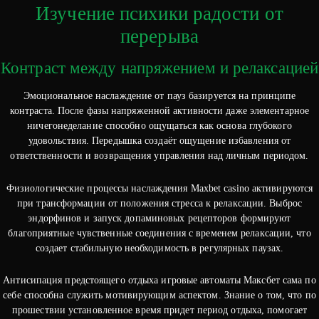
Изучение психики радости от
перерыва
Контраст между напряжением и релаксацией
Эмоциональное наслаждение от пауз базируется на принципе
контраста. После фазы напряженной активности даже элементарное
ничегонеделание способно ощущаться как основа глубокого
удовольствия. Передышка создаёт ощущение избавления от
ответственности и возвращения управления над личным периодом.
Физиологические процессы наслаждения Maxbet casino активируются
при трансформации от положения стресса к релаксации. Выброс
эндорфинов и запуск допаминовых рецепторов формируют
благоприятные чувственные соединения с временем релаксации, что
создает стабильную необходимость в регулярных паузах.
Антисипация предстоящего отдыха игровые автоматы Максбет сама по
себе способна служить мотивирующим аспектом. Знание о том, что по
прошествии установленное время придет период отдыха, помогает