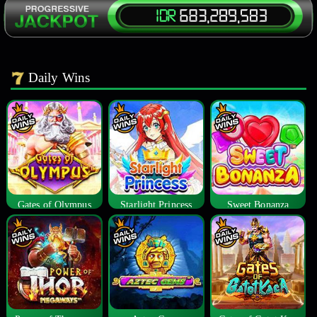
Daily Wins
Gates of Olympus
Starlight Princess
Sweet Bonanza