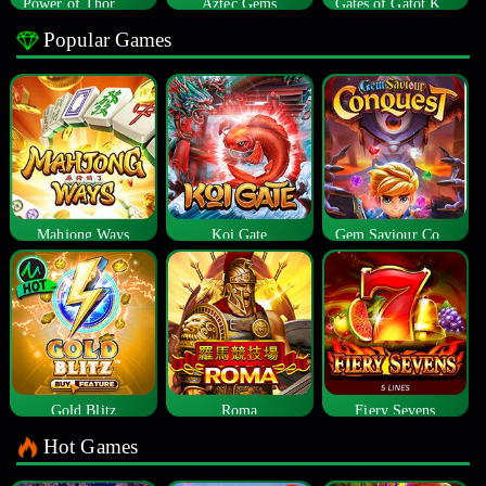
Power of Thor Megaways
Aztec Gems
Gates of Gatot Kaca
Popular Games
Mahjong Ways
Koi Gate
Gem Saviour Conquest
Gold Blitz
Roma
Fiery Sevens
Hot Games