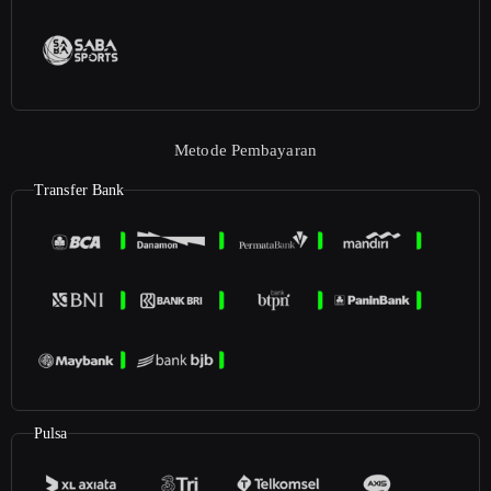
Metode Pembayaran
Transfer Bank
Pulsa