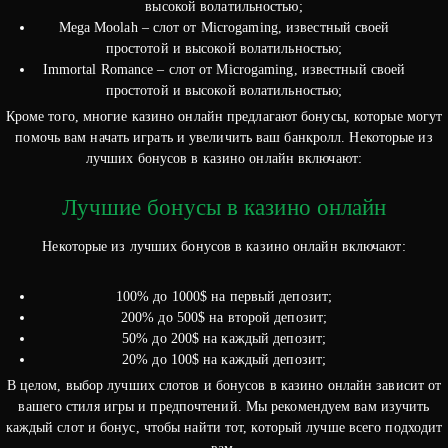
высокой волатильностью;
Mega Moolah – слот от Microgaming, известный своей
простотой и высокой волатильностью;
Immortal Romance – слот от Microgaming, известный своей
простотой и высокой волатильностью;
Кроме того, многие казино онлайн предлагают бонусы, которые могут
помочь вам начать играть и увеличить ваш банкролл. Некоторые из
лучших бонусов в казино онлайн включают:
Лучшие бонусы в казино онлайн
Некоторые из лучших бонусов в казино онлайн включают:
100% до 1000$ на первый депозит;
200% до 500$ на второй депозит;
50% до 200$ на каждый депозит;
20% до 100$ на каждый депозит;
В целом, выбор лучших слотов и бонусов в казино онлайн зависит от
вашего стиля игры и предпочтений. Мы рекомендуем вам изучить
каждый слот и бонус, чтобы найти тот, который лучше всего подходит