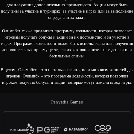
для получения дополнительных преимуществ. Акции могут быть
получены за участие в турнирах, за участие в играх или за выполнение
определенных задач.
Олимпбет также предлагает программу лояльности, которая позволяет
игрокам получать бонусы и акции за их постоянство и за участие в
играх. Программа лояльности может быть использована для получения
дополнительных преимуществ, таких как дополнительные деньги или
бесплатные спины.
В целом, Олимпбет – это не только казино, но и мир возможностей для
игроков. Олимпбк – это программа лояльности, которая позволяет
игрокам получать бонусы и акции, которые могут изменить ход игры.
Penyedia Games