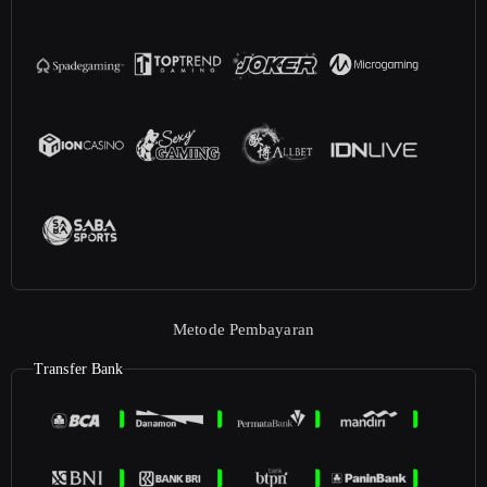
Metode Pembayaran
Transfer Bank