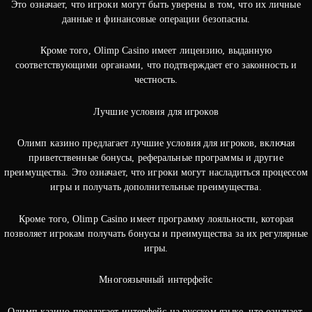
Это означает, что игроки могут быть уверены в том, что их личные
данные и финансовые операции безопасны.
Кроме того, Olimp Casino имеет лицензию, выданную
соответствующими органами, что подтверждает его законность и
честность.
Лучшие условия для игроков
Олимп казино предлагает лучшие условия для игроков, включая
приветственные бонусы, реферальные программы и другие
преимущества. Это означает, что игроки могут насладиться процессом
игры и получать дополнительные преимущества.
Кроме того, Olimp Casino имеет программу лояльности, которая
позволяет игрокам получать бонусы и преимущества за их регулярные
игры.
Многоязычный интерфейс
Олимп казино предлагает интерфейс на русском языке, что означает,