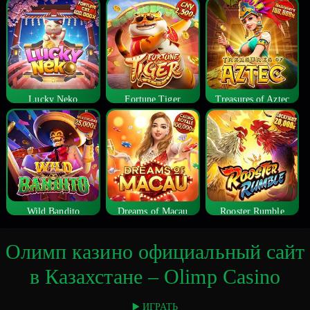
Lucky Neko
Fortune Tiger
Treasures of Aztec
Wild Bandito
Dreams of Macau
Rooster Rumble
Олимп казино официальный сайт
в Казахстане – Olimp Casino
▶️ ИГРАТЬ