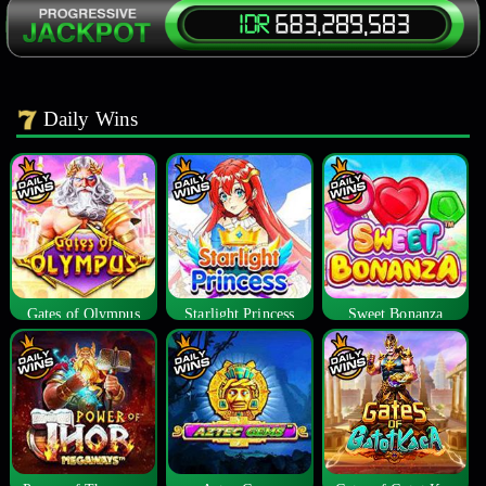
Daily Wins
Gates of Olympus
Starlight Princess
Sweet Bonanza