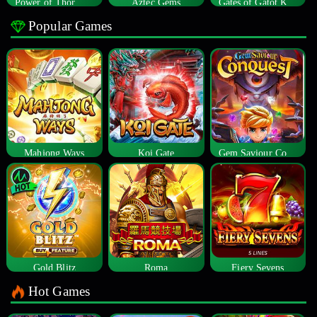
Power of Thor Megaways
Aztec Gems
Gates of Gatot Kaca
Popular Games
Mahjong Ways
Koi Gate
Gem Saviour Conquest
Gold Blitz
Roma
Fiery Sevens
Hot Games