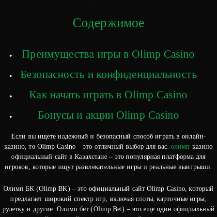
Содержимое
Преимущества игры в Olimp Casino
Безопасность и конфиденциальность
Как начать играть в Olimp Casino
Бонусы и акции Olimp Casino
Если вы ищете надежный и безопасный способ играть в онлайн-
казино, то Olimp Casino – это отличный выбор для вас.
олимп
казино
официальный сайт в Казахстане – это популярная платформа для
игроков, которые ищут развлекательные игры и реальные выигрыши.
Олимп БК (Olimp BK) – это официальный сайт Olimp Casino, который
предлагает широкий спектр игр, включая слоты, карточные игры,
рулетку и другие. Олимп бет (Olimp Bet) – это еще один официальный