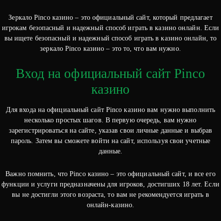
Зеркало Pinco казино – это официальный сайт, который предлагает
игрокам безопасный и надежный способ играть в казино онлайн. Если
вы ищете безопасный и надежный способ играть в казино онлайн, то
зеркало Pinco казино – это то, что вам нужно.
Вход на официальный сайт Pinco
казино
Для входа на официальный сайт Pinco казино вам нужно выполнить
несколько простых шагов. В первую очередь, вам нужно
зарегистрироваться на сайте, указав свои личные данные и выбрав
пароль. Затем вы сможете войти на сайт, используя свои учетные
данные.
Важно помнить, что Pinco казино – это официальный сайт, и все его
функции и услуги предназначены для игроков, достигших 18 лет. Если
вы не достигли этого возраста, то вам не рекомендуется играть в
онлайн-казино.