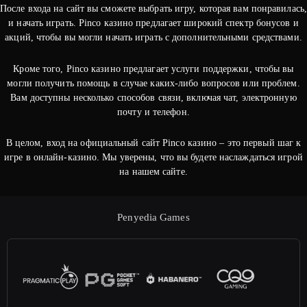
После входа на сайт вы сможете выбрать игру, которая вам понравилась,
и начать играть. Pinco казино предлагает широкий спектр бонусов и
акций, чтобы вы могли начать играть с дополнительными средствами.
Кроме того, Pinco казино предлагает услуги поддержки, чтобы вы
могли получить помощь в случае каких-либо вопросов или проблем.
Вам доступны несколько способов связи, включая чат, электронную
почту и телефон.
В целом, вход на официальный сайт Pinco казино – это первый шаг к
игре в онлайн-казино. Мы уверены, что вы будете наслаждаться игрой
на нашем сайте.
Penyedia Games