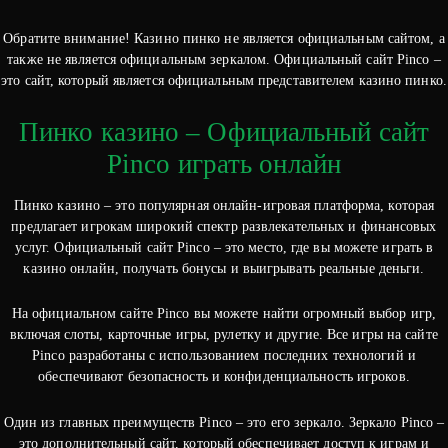
Обратите внимание! Казино пинко не является официальным сайтом, а
также не является официальным зеркалом. Официальный сайт Pinco –
это сайт, который является официальным представителем казино пинко.
Пинко казино – Официальный сайт
Pinco играть онлайн
Пинко казино – это популярная онлайн-игровая платформа, которая
предлагает игрокам широкий спектр развлекательных и финансовых
услуг. Официальный сайт Pinco – это место, где вы можете играть в
казино онлайн, получать бонусы и выигрывать реальные деньги.
На официальном сайте Pinco вы можете найти огромный выбор игр,
включая слоты, карточные игры, рулетку и другие. Все игры на сайте
Pinco разработаны с использованием последних технологий и
обеспечивают безопасность и конфиденциальность игроков.
Один из главных преимуществ Pinco – это его зеркало. Зеркало Pinco –
это дополнительный сайт, который обеспечивает доступ к играм и