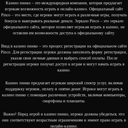
Казино пинко – это международная компания, которая предлагает
игрокам возможность играть в онлайн-казино. Официальный сайт
Pinco – это место, где игроки могут играть в различные игры, получать
бонусы и выигрывать реальные деньги. Зеркало Pinco – это зеркало
официального сайта, которое позволяет игрокам играть в казино, не
оставляя им возможности доступа к официальному сайту.
Вход в казино пинко – это процесс регистрации на официальном сайте
Pinco. Для регистрации игроки должны заполнить форму регистрации,
указав свои личные данные и выбрать способ оплаты. После
регистрации игроки получат доступ к играм и могут начать играть в
казино.
Казино пинко предлагает игрокам широкий спектр услуг, включая
поддержку игроков, оплату и снятие денег. Игроки могут играть в
казино пинко с помощью различных устройств, включая компьютеры,
смартфоны и планшеты.
Важно! Перед игрой в казино пинко, игроки должны убедиться, что
они соответствуют возрастным ограничениям и имеют право играть в
онлайн-казино.