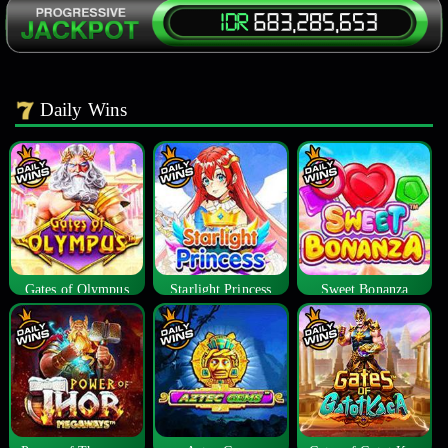
Daily Wins
Gates of Olympus
Starlight Princess
Sweet Bonanza