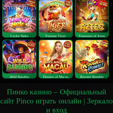
Lucky Neko
Fortune Tiger
Treasures of Aztec
Wild Bandito
Dreams of Macau
Rooster Rumble
Пинко казино – Официальный
сайт Pinco играть онлайн | Зеркало
и вход