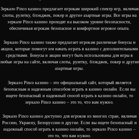
Зеркало Pinco казино предлагает игрокам широкий спектр игр, включая
слоты, рулетку, блэкджек, покер и другие азартные игры. Все игры на
зеркале Pinco казино проходят на высоком уровне безопасности,
обеспечивая игрокам безопасное и комфортное игровое опыта.
Зеркало Pinco казино также предлагает игрокам различные бонусы и
акции, которые помогут им начать играть в казино с дополнительными
средствами. Бонусы и акции могут быть использованы для игры в
любые игры на сайте, включая слоты, рулетку, блэкджек, покер и другие
азартные игры.
Зеркало Pinco казино – это официальный сайт, который является
безопасным и надежным способом играть в казино онлайн. Если вы
ищете безопасный и надежный способ играть в казино онлайн, то
зеркало Pinco казино – это то, что вам нужно.
Зеркало Pinco казино доступно для игроков из многих стран, включая
Россию, Украину, Белоруссию и другие. Если вы ищете безопасный и
надежный способ играть в казино онлайн, то зеркало Pinco казино –
это то, что вам нужно.