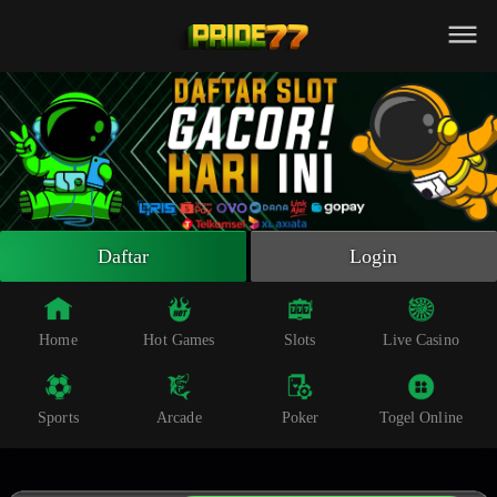
Beranda
Slot Online
Live Casino
Sportsbook
Arcade
Togel Online
Daftar
Login
Poker
Whatsapp
Home
Hot Games
Slots
Live Casino
Telegram
Sports
Arcade
Poker
Togel Online
Livechat