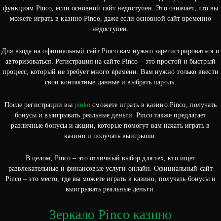
функциям Pinco, если основной сайт недоступен. Это означает, что вы
можете играть в казино Pinco, даже если основной сайт временно
недоступен.
Для входа на официальный сайт Pinco вам нужно зарегистрироваться и
авторизоваться. Регистрация на сайте Pinco – это простой и быстрый
процесс, который не требует много времени. Вам нужно только ввести
свои контактные данные и выбрать пароль.
После регистрации вы
pinko
сможете играть в казино Pinco, получать
бонусы и выигрывать реальные деньги. Pinco также предлагает
различные бонусы и акции, которые помогут вам начать играть в
казино и получать выигрыши.
В целом, Pinco – это отличный выбор для тех, кто ищет
развлекательные и финансовые услуги онлайн. Официальный сайт
Pinco – это место, где вы можете играть в казино, получать бонусы и
выигрывать реальные деньги.
Зеркало Pinco казино