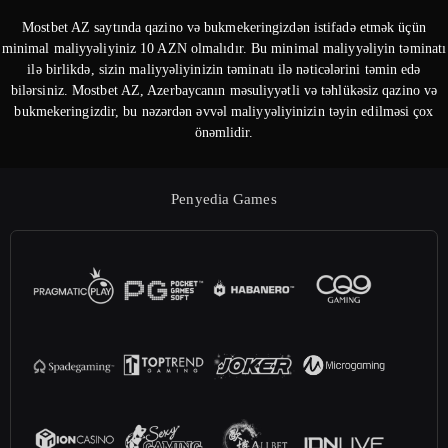
Mostbet AZ saytında qazino və bukmekeringizdən istifadə etmək üçün
minimal maliyyəliyiniz 10 AZN olmalıdır. Bu minimal maliyyəliyin təminatı
ilə birlikdə, sizin maliyyəliyinizin təminatı ilə nəticələrini təmin edə
bilərsiniz. Mostbet AZ, Azerbaycanın məsuliyyətli və təhlükəsiz qazino və
bukmekeringizdir, bu nəzərdən əvvəl maliyyəliyinizin təyin edilməsi çox
önəmlidir.
Penyedia Games