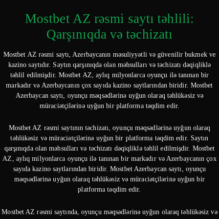
Mostbet AZ rəsmi saytı təhlili:
Qarşınıqda və təchizatı
Mostbet AZ rəsmi saytı, Azerbaycanın məsuliyyətli və güvenilir bukmek ve
kazino saytıdır. Saytın qarşınıqda olan məhsulları və təchizatı dəqiqliklə
təhlil edilmişdir. Mostbet AZ, aylıq milyonlarca oyunçu ilə tanınan bir
markadır və Azerbaycanın çox sayıda kazino saytlarından biridir. Mostbet
Azerbaycan saytı, oyunçu məqsədlərinə uyğun olaraq təhlükəsiz və
müraciətçilərinə uyğun bir platforma təqdim edir.
Mostbet AZ rəsmi saytının təchizatı, oyunçu məqsədlərinə uyğun olaraq
təhlükəsiz və müraciətçilərinə uyğun bir platforma təqdim edir. Saytın
qarşınıqda olan məhsulları və təchizatı dəqiqliklə təhlil edilmişdir. Mostbet
AZ, aylıq milyonlarca oyunçu ilə tanınan bir markadır və Azerbaycanın çox
sayıda kazino saytlarından biridir. Mostbet Azerbaycan saytı, oyunçu
məqsədlərinə uyğun olaraq təhlükəsiz və müraciətçilərinə uyğun bir
platforma təqdim edir.
Mostbet AZ rəsmi saytında, oyunçu məqsədlərinə uyğun olaraq təhlükəsiz və