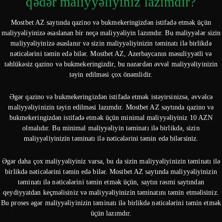
qədər maliyyəliyiniz lazımdır?
Mostbet AZ saytında qazino və bukmekeringizdən istifadə etmək üçün
maliyyəliyinizə əsaslanan bir neçə maliyyəliyin lazımdır. Bu maliyyələr sizin
maliyyəliyinizə əsaslanır və sizin maliyyəliyinizin təminatı ilə birlikdə
nəticələrini təmin edə bilər. Mostbet AZ, Azerbaycanın məsuliyyətli və
təhlükəsiz qazino və bukmekeringizdir, bu nəzərdən əvvəl maliyyəliyinizin
təyin edilməsi çox önəmlidir.
Əgər qazino və bukmekeringizdən istifadə etmək istəyirsinizsə, əvvəlcə
maliyyəliyinizin təyin edilməsi lazımdır. Mostbet AZ saytında qazino və
bukmekeringizdən istifadə etmək üçün minimal maliyyəliyiniz 10 AZN
olmalıdır. Bu minimal maliyyəliyin təminatı ilə birlikdə, sizin
maliyyəliyinizin təminatı ilə nəticələrini təmin edə bilərsiniz.
Əgər daha çox maliyyəliyiniz varsa, bu da sizin maliyyəliyinizin təminatı ilə
birlikdə nəticələrini təmin edə bilər. Mostbet AZ saytında maliyyəliyinizin
təminatı ilə nəticələrini təmin etmək üçün, saytın rəsmi saytından
qeydiyyatdan keçməlisiniz və maliyyəliyinizin təminatını təmin etməlisiniz.
Bu proses əgər maliyyəliyinizin təminatı ilə birlikdə nəticələrini təmin etmək
üçün lazımdır.