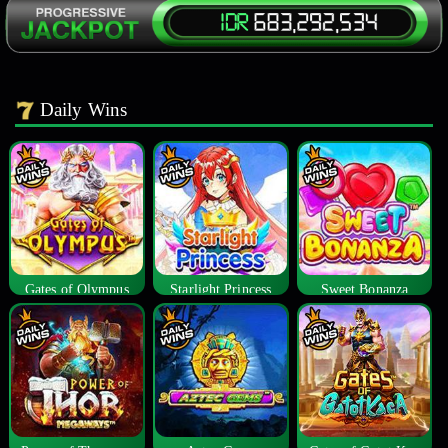
Daily Wins
Gates of Olympus
Starlight Princess
Sweet Bonanza