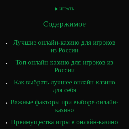
▶️ ИГРАТЬ
Содержимое
Лучшие онлайн-казино для игроков
из России
Топ онлайн-казино для игроков из
России
Как выбрать лучшее онлайн-казино
для себя
Важные факторы при выборе онлайн-
казино
Преимущества игры в онлайн-казино