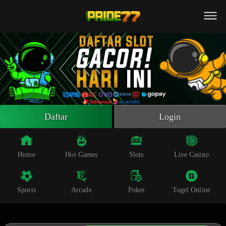
Beranda
Slot Online
Live Casino
Sportsbook
Arcade
Togel Online
Daftar
Login
Poker
Whatsapp
Home
Hot Games
Slots
Live Casino
Telegram
Sports
Arcade
Poker
Togel Online
Livechat