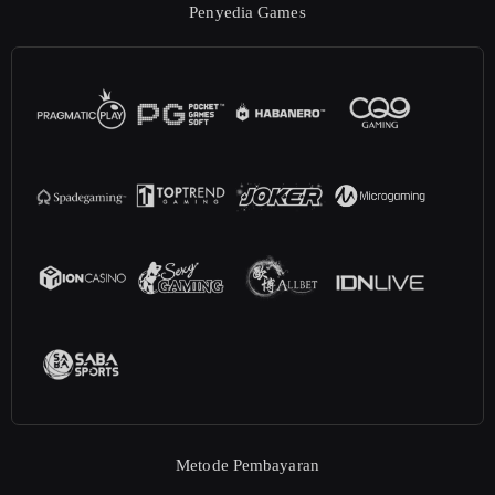
Penyedia Games
Metode Pembayaran