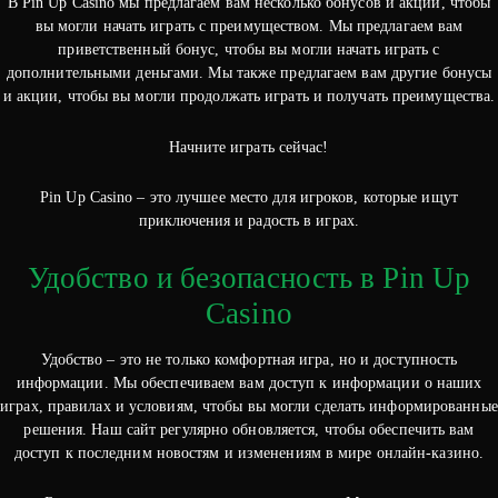
В Pin Up Casino мы предлагаем вам несколько бонусов и акций, чтобы
вы могли начать играть с преимуществом. Мы предлагаем вам
приветственный бонус, чтобы вы могли начать играть с
дополнительными деньгами. Мы также предлагаем вам другие бонусы
и акции, чтобы вы могли продолжать играть и получать преимущества.
Начните играть сейчас!
Pin Up Casino – это лучшее место для игроков, которые ищут
приключения и радость в играх.
Удобство и безопасность в Pin Up
Casino
Удобство – это не только комфортная игра, но и доступность
информации. Мы обеспечиваем вам доступ к информации о наших
играх, правилах и условиям, чтобы вы могли сделать информированные
решения. Наш сайт регулярно обновляется, чтобы обеспечить вам
доступ к последним новостям и изменениям в мире онлайн-казино.