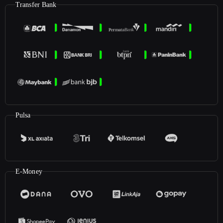
Transfer Bank
Pulsa
E-Money