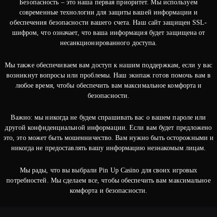
Безопасность – это наша первая приоритет. Мы используем
современные технологии для защиты вашей информации и
обеспечения безопасности вашего счета. Наш сайт защищен SSL-
шифром, что означает, что ваша информация будет защищена от
несанкционированного доступа.
Мы также обеспечиваем вам доступ к нашим поддержкам, если у вас
возникнут вопросы или проблемы. Наш экипаж готов помочь вам в
любое время, чтобы обеспечить вам максимальное комфорта и
безопасности.
Важно: мы никогда не будем спрашивать вас о вашем пароле или
другой конфиденциальной информации. Если вам будет предложено
это, это может быть мошенничество. Вам нужно быть осторожными и
никогда не предоставлять вашу информацию незнакомым лицам.
Мы рады, что вы выбрали Pin Up Casino для своих игровых
потребностей. Мы сделаем все, чтобы обеспечить вам максимальное
комфорта и безопасности.