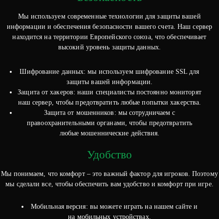
Мы используем современные технологии для защиты вашей
информации и обеспечения безопасности вашего счета. Наш сервер
находится на территории Европейского союза, что обеспечивает
высокий уровень защиты данных.
Шифрование данных: мы используем шифрование SSL для
защиты вашей информации.
Защита от хакеров: наши специалисты постоянно мониторят
наш сервер, чтобы предотвратить любые попытки хакерства.
Защита от мошенников: мы сотрудничаем с
правоохранительными органами, чтобы предотвратить
любые мошеннические действия.
Удобство
Мы понимаем, что комфорт – это важный фактор для игроков. Поэтому
мы сделали все, чтобы обеспечить вам удобство и комфорт при игре.
Мобильная версия: вы можете играть на нашем сайте и
на мобильных устройствах.