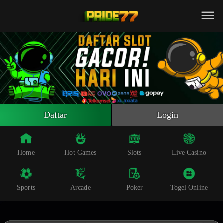
Beranda
Slot Online
Live Casino
Sportsbook
Arcade
Togel Online
Daftar
Login
Poker
Whatsapp
Home
Hot Games
Slots
Live Casino
Telegram
Sports
Arcade
Poker
Togel Online
Livechat