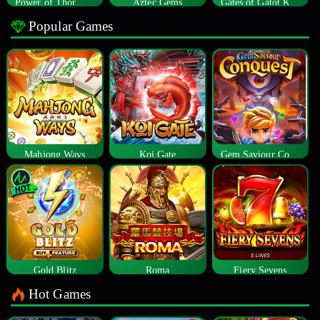
Power of Thor Megaways
Aztec Gems
Gates of Gatot Kaca
Popular Games
Mahjong Ways
Koi Gate
Gem Saviour Conquest
Gold Blitz
Roma
Fiery Sevens
Hot Games