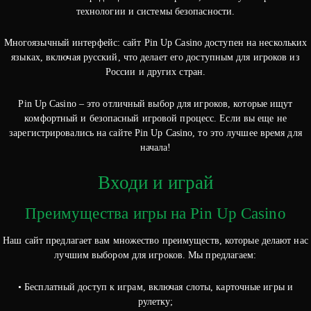
технологии и системы безопасности.
Многоязычный интерфейс: сайт Pin Up Casino доступен на нескольких
языках, включая русский, что делает его доступным для игроков из
России и других стран.
Pin Up Casino – это отличный выбор для игроков, которые ищут
комфортный и безопасный игровой процесс. Если вы еще не
зарегистрировались на сайте Pin Up Casino, то это лучшее время для
начала!
Входи и играй
Преимущества игры на Pin Up Casino
Наш сайт предлагает вам множество преимуществ, которые делают нас
лучшим выбором для игроков. Мы предлагаем:
• Бесплатный доступ к играм, включая слоты, карточные игры и
рулетку;