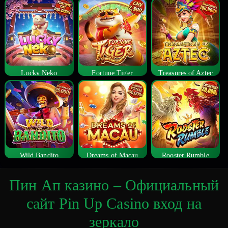
Lucky Neko
Fortune Tiger
Treasures of Aztec
Wild Bandito
Dreams of Macau
Rooster Rumble
Пин Ап казино – Официальный
сайт Pin Up Casino вход на
зеркало