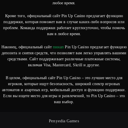
любое время.
Кроме того, официальный сайт Pin Up Casino предлагает функцию
поддержки, которая поможет вам в случае каких-либо вопросов или
проблем. Команда поддержки работает круглосуточно, чтобы помочь
вам в любое время.
Наконец, официальный сайт
пинап
Pin Up Casino предлагает функцию
депозита и снятия средств, что позволяет вам легко управлять вашими
средствами. Сайт поддерживает различные платежные системы,
включая Visa, Mastercard, Skrill и другие.
В целом, официальный сайт Pin Up Casino – это лучшее место для
игроков, которые ищут безопасность, широкий спектр игровых
автоматов и азартных игр, мобильный доступ и функцию поддержки.
Если вы ищете место для игры и развлечений, то Pin Up Casino – это
ваш выбор.
Penyedia Games