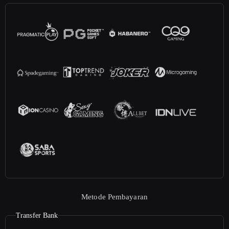
Metode Pembayaran
Transfer Bank