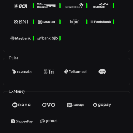
Pulsa
E-Money