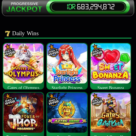
Daily Wins
Gates of Olympus
Starlight Princess
Sweet Bonanza