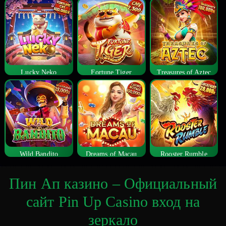
Lucky Neko
Fortune Tiger
Treasures of Aztec
Wild Bandito
Dreams of Macau
Rooster Rumble
Пин Ап казино – Официальный
сайт Pin Up Casino вход на
зеркало