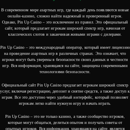
В современном мире азартных игр, где каждый день появляются новые
онлайн-казино, сложно найти надежный и проверенный игрок.
Однако, Pin Up Casino – это исключение из правил. Это официальный
сайт, который предлагает игрокам широкий спектр игр, начиная от
классических слотов и заканчивая живыми играми с дилерами.
Pin Up Casino – это международный оператор, который имеет лицензию
на проведение азартных игр в различных странах. Это означает, что
игроки могут быть уверены в безопасности своих данных и честности
игр. Вся информация, хранящаяся на сайте, защищена современными
технологиями безопасности.
Официальный сайт Pin Up Casino предлагает игрокам широкий спектр
услуг, включая регистрацию, депозит и снятие средств, а также доступ к
играм. Все это доступно через удобный интерфейс, который позволяет
игрокам легко найти нужную игру и начать играть.
Pin Up Casino – это не только казино, а также сообщество игроков,
которые могут общаться, делиться опытом и получать советы от
опытных игроков. Вся информация, хранящаяся на сайте, является