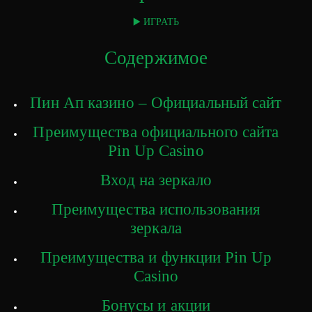
▶️ ИГРАТЬ
Содержимое
Пин Ап казино – Официальный сайт
Преимущества официального сайта
Pin Up Casino
Вход на зеркало
Преимущества использования
зеркала
Преимущества и функции Pin Up
Casino
Бонусы и акции