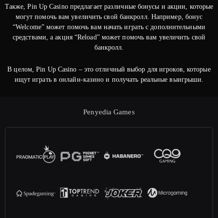
Также, Pin Up Casino предлагает различные бонусы и акции, которые
могут помочь вам увеличить свой банкролл. Например, бонус
“Welcome” может помочь вам начать играть с дополнительными
средствами, а акция “Reload” может помочь вам увеличить свой
банкролл.
В целом, Pin Up Casino – это отличный выбор для игроков, которые
ищут играть в онлайн-казино и получать реальные выигрыши.
Penyedia Games