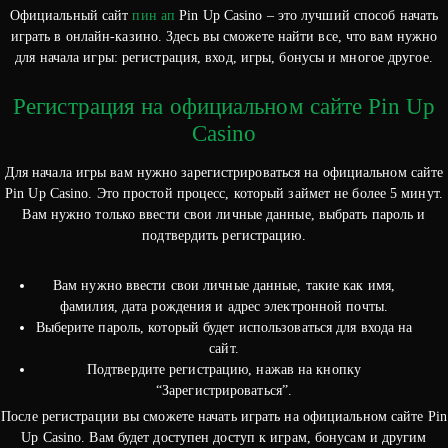
Официальный сайт
пин ап
Pin Up Casino – это лучший способ начать
играть в онлайн-казино. Здесь вы сможете найти все, что вам нужно
для начала игры: регистрация, вход, игры, бонусы и многое другое.
Регистрация на официальном сайте Pin Up
Casino
Для начала игры вам нужно зарегистрироваться на официальном сайте
Pin Up Casino. Это простой процесс, который займет не более 5 минут.
Вам нужно только ввести свои личные данные, выбрать пароль и
подтвердить регистрацию.
Вам нужно ввести свои личные данные, такие как имя,
фамилия, дата рождения и адрес электронной почты.
Выберите пароль, который будет использоваться для входа на
сайт.
Подтвердите регистрацию, нажав на кнопку
“Зарегистрироваться”.
После регистрации вы сможете начать играть на официальном сайте Pin
Up Casino. Вам будет доступен доступ к играм, бонусам и другим