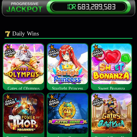
Daily Wins
Gates of Olympus
Starlight Princess
Sweet Bonanza