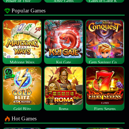
Power of Thor Megaways
Aztec Gems
Gates of Gatot Kaca
Popular Games
Mahjong Ways
Koi Gate
Gem Saviour Conquest
Gold Blitz
Roma
Fiery Sevens
Hot Games