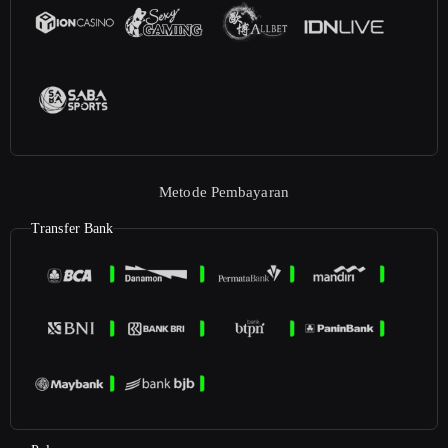
Metode Pembayaran
Transfer Bank