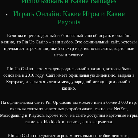
Использовать и Какие Вantages
Играть Онлайн: Какие Игры и Какие
Payouts
Если вы ищете надежный и безопасный способ играть в онлайн-
казино, то Pin Up Casino – ваш выбор. Это официальный сайт, который
предлагает игрокам широкий спектр игр, включая слоты, карточные
игры и рулетку.
Pin Up Casino – это международная онлайн-казино, которая была
основана в 2016 году. Сайт имеет официальную лицензию, выдана в
Куртрахе, и является членом международной ассоциации онлайн-
казино.
На официальном сайте Pin Up Casino вы можете найти более 3 000 игр,
включая слоты от известных разработчиков, такие как NetEnt,
Microgaming и Playtech. Кроме того, на сайте доступны карточные игры,
такие как blackjack и baccarat, а также рулетка.
Pin Up Casino предлагает игрокам несколько способов депозита,