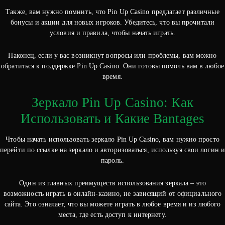
Также, вам нужно помнить, что Pin Up Casino предлагает различные
бонусы и акции для новых игроков. Убедитесь, что вы прочитали
условия и правила, чтобы начать играть.
Наконец, если у вас возникнут вопросы или проблемы, вам можно
обратиться к поддержке Pin Up Casino. Они готовы помочь вам в любое
время.
Зеркало Pin Up Casino: Как
Использовать и Какие Вantages
Чтобы начать использовать зеркало Pin Up Casino, вам нужно просто
перейти по ссылке на зеркало и авторизоваться, используя свои логин и
пароль.
Один из главных преимуществ использования зеркала – это
возможность играть в онлайн-казино, не зависящий от официального
сайта. Это означает, что вы можете играть в любое время и из любого
места, где есть доступ к интернету.