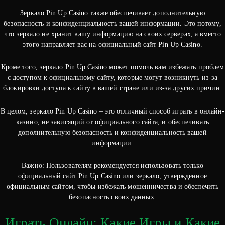
Зеркало Pin Up Casino также обеспечивает дополнительную
безопасность и конфиденциальность вашей информации. Это потому,
что зеркало не хранит вашу информацию на своих серверах, а вместо
этого направляет вас на официальный сайт Pin Up Casino.
Кроме того, зеркало Pin Up Casino может помочь вам избежать проблем
с доступом к официальному сайту, которые могут возникнуть из-за
блокировки доступа к сайту в вашей стране или из-за других причин.
В целом, зеркало Pin Up Casino – это отличный способ играть в онлайн-
казино, не зависящий от официального сайта, и обеспечивать
дополнительную безопасность и конфиденциальность вашей
информации.
Важно: Пользователям рекомендуется использовать только
официальный сайт Pin Up Casino или зеркало, утвержденное
официальным сайтом, чтобы избежать мошенничества и обеспечить
безопасность своих данных.
Играть Онлайн: Какие Игры и Какие