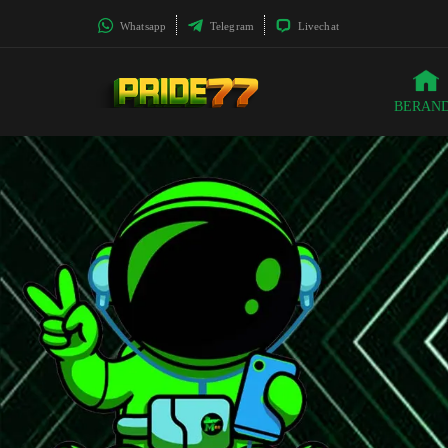
Whatsapp
Telegram
Livechat
BERAN