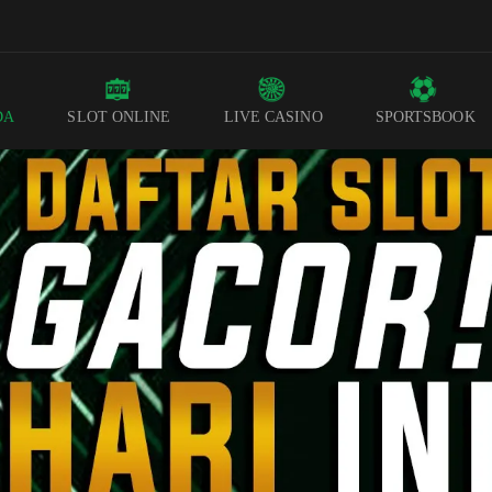
DA
SLOT ONLINE
LIVE CASINO
SPORTSBOOK