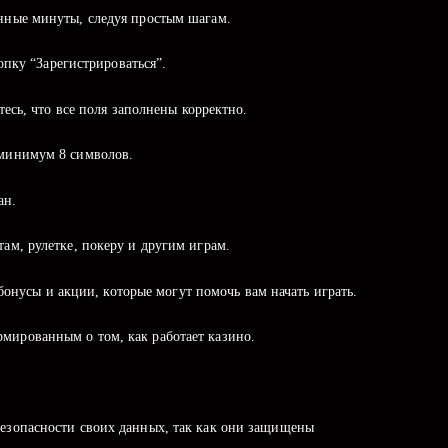
анные минуты, следуя простым шагам.
опку “Зарегистрироваться”.
есь, что все поля заполнены корректно.
 минимум 8 символов.
ан.
там, рулетке, покеру и другим играм.
бонусы и акции, которые могут помочь вам начать играть.
мированным о том, как работает казино.
безопасности своих данных, так как они защищены