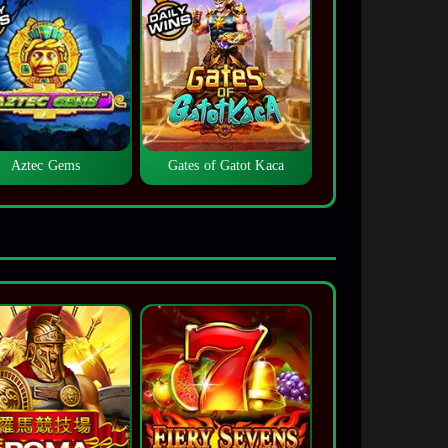
Aztec Gems
Gates of Gatot Kaca