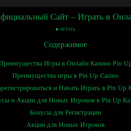
фициальный Сайт – Играть в Онла
▶️ ИГРАТЬ
Содержимое
Преимущества Игры в Онлайн Казино Pin U
Преимущества игры в Pin Up Casino
арегистрироваться и Начать Играть в Pin Up 
усы и Акции для Новых Игроков в Pin Up Ка
Бонусы для Регистрации
Акции для Новых Игроков