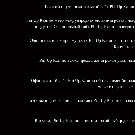
Если вы ищете официальный сайт Pin Up Казино
Pin Up Казино – это международная онлайн-игровая платф
и другие. Официальный сайт Pin Up Казино доступен 
Один из главных преимуществ Pin Up Казино – это его о
Кроме того
Pin Up Казино также предлагает игрокам различные
Официальный сайт Pin Up Казино обеспечивает безопа
можете играть на с
Если вы ищете официальный сайт Pin Up Казино, то вы м
В целом, Pin Up Казино – это отличный выбор для 