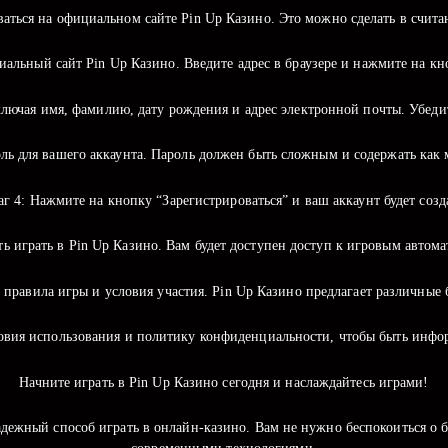
ваться на официальном сайте Pin Up Казино. Это можно сделать в счит
альный сайт Pin Up Казино. Введите адрес в браузере и нажмите на кн
лючая имя, фамилию, дату рождения и адрес электронной почты. Убедит
оль для вашего аккаунта. Пароль должен быть сложным и содержать как
г 4: Нажмите на кнопку “Зарегистрироваться” и ваш аккаунт будет созд
ь играть в Pin Up Казино. Вам будет доступен доступ к игровым автома
 правила игры и условия участия. Pin Up Казино предлагает различные 
ловия использования и политику конфиденциальности, чтобы быть инфор
Начните играть в Pin Up Казино сегодня и наслаждайтесь играми!
адежный способ играть в онлайн-казино. Вам не нужно беспокоиться о 