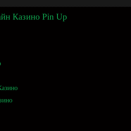
йн Казино Pin Up
p
Казино
зино