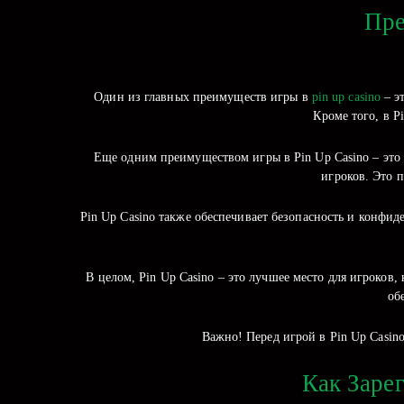
Пре
Один из главных преимуществ игры в
pin up casino
– э
Кроме того, в P
Еще одним преимуществом игры в Pin Up Casino – это 
игроков. Это 
Pin Up Casino также обеспечивает безопасность и конфи
В целом, Pin Up Casino – это лучшее место для игроко
об
Важно! Перед игрой в Pin Up Casino,
Как Зарег