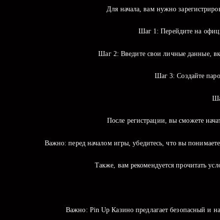
Для начала, вам нужно зарегистриро
Шаг 1: Перейдите на офици
Шаг 2: Введите свои личные данные, вк
Шаг 3: Создайте пар
Ша
После регистрации, вы сможете начат
Важно: перед началом игры, убедитесь, что вы понимаете
Также, вам рекомендуется прочитать ус
Важно: Pin Up Казино предлагает безопасный и н