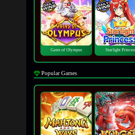
Gates of Olympus
Starlight Princes
Popular Games