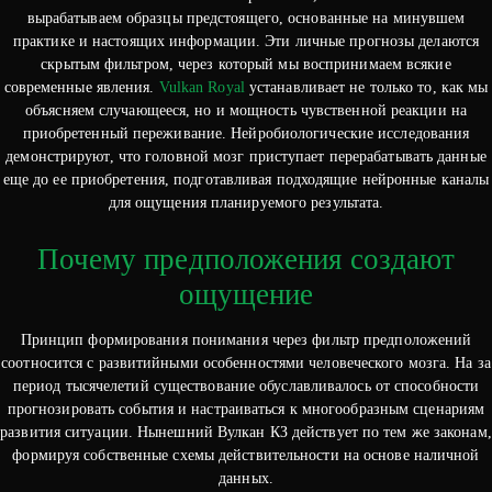
вырабатываем образцы предстоящего, основанные на минувшем
практике и настоящих информации. Эти личные прогнозы делаются
скрытым фильтром, через который мы воспринимаем всякие
современные явления.
Vulkan Royal
устанавливает не только то, как мы
объясняем случающееся, но и мощность чувственной реакции на
приобретенный переживание. Нейробиологические исследования
демонстрируют, что головной мозг приступает перерабатывать данные
еще до ее приобретения, подготавливая подходящие нейронные каналы
для ощущения планируемого результата.
Почему предположения создают
ощущение
Принцип формирования понимания через фильтр предположений
соотносится с развитийными особенностями человеческого мозга. На за
период тысячелетий существование обуславливалось от способности
прогнозировать события и настраиваться к многообразным сценариям
развития ситуации. Нынешний Вулкан КЗ действует по тем же законам,
формируя собственные схемы действительности на основе наличной
данных.