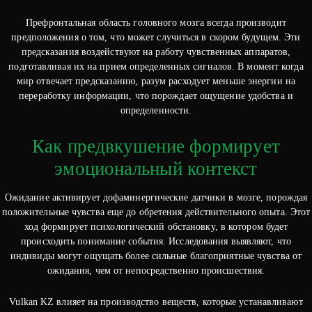
Префронтальная область головного мозга всегда производит
предположения о том, что может случиться в скором будущем. Эти
предсказания воздействуют на работу чувственных аппаратов,
подготавливая их на прием определенных сигналов. В момент когда
мир отвечает предсказанию, разум расходует меньше энергии на
переработку информации, что порождает ощущение удобства и
определенности.
Как предвкушение формирует
эмоциональный контекст
Ожидание активирует дофаминергические датчики в мозге, порождая
положительные чувства еще до обретения действительного опыта. Этот
ход формирует психологический обстановку, в котором будет
происходить понимание события. Исследования выявляют, что
индивиды могут ощущать более сильные благоприятные чувства от
ожидания, чем от непосредственно происшествия.
Vulkan KZ влияет на производство веществ, которые устанавливают