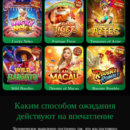
Lucky Neko
Fortune Tiger
Treasures of Aztec
Wild Bandito
Dreams of Macau
Rooster Rumble
Каким способом ожидания
действуют на впечатление
Человеческое мышление построено так, что мы постоянно