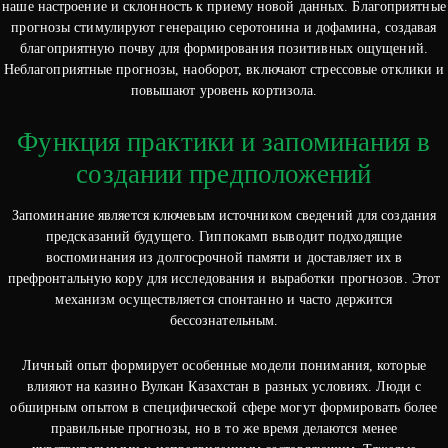
наше настроение и склонность к приему новой данных. Благоприятные
прогнозы стимулируют генерацию серотонина и дофамина, создавая
благоприятную почву для формирования позитивных ощущений.
Неблагоприятные прогнозы, наоборот, включают стрессовые отклики и
повышают уровень кортизола.
Функция практики и запоминания в
создании предположений
Запоминание является ключевым источником сведений для создания
предсказаний будущего. Гиппокамп выводит подходящие
воспоминания из долгосрочной памяти и доставляет их в
префронтальную кору для исследования и выработки прогнозов. Этот
механизм осуществляется спонтанно и часто держится
бессознательным.
Личный опыт формирует особенные модели понимания, которые
влияют на казино Вулкан Казахстан в разных условиях. Люди с
обширным опытом в специфической сфере могут формировать более
правильные прогнозы, но в то же время делаются менее