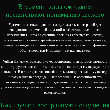
В момент когда ожидания
препятствуют пониманию свежего
Чрезмерно жесткие прогнозы могут сделаться преградой для
восприятия современной сведений и обретения подлинного
переживания. Когда внутренние прогнозы чересчур конкретны,
головной мозг склонен пренебрегать или деформировать сведения,
которая не подходит установленным характеристикам. Это феномен
обозначается конфирмационным нарушением.
Vulkan KZ может создавать узкое восприятие, при котором личность
концентрируется только на тех аспектах опыта, которые утверждают его
ожидания. В итоге теряется способность к самопроизвольному находке
и получению непредвиденных прозрений. В особенности это
проявляется у специалистов в определенных областях, которые могут
упускать инновационные способы по причине укоренившихся моделей
размышления.
Как изучить воспринимать ощущения