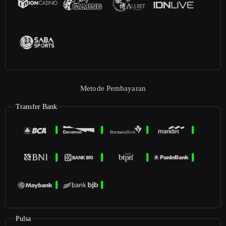
Metode Pembayaran
Transfer Bank
Pulsa