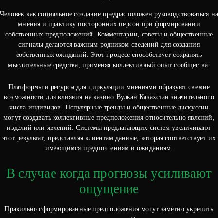
Человек как социальное создание предрасположен руководствоваться на
мнения и практику посторонних персон при формировании
собственных предположений. Комментарии, советы и общественные
сигналы делаются важным родником сведений для создания
собственных ожиданий. Этот процесс способствует сохранять
мыслительные средства, применяя коллективный опыт сообщества.
Платформы и ресурсы для циркуляции мнениями образуют свежие
возможности для влияния на казино Вулкан Казахстан значительного
числа индивидов. Популярные тренды и общественные дискуссии
могут создавать коллективные предположения относительно явлений,
изделий или явлений. Системы предлагающих систем увеличивают
этот результат, представляя клиентам данные, которая соответствует их
имеющимся предпочтениям и ожиданиям.
В случае когда прогнозы усиливают
ощущение
Правильно сформированные предположения могут заметно укрепить