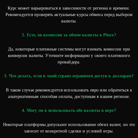
Курс может варьироваться в зависимости от региона и времени.
Рекомендуется проверять актуальные курсы обмена перед выбором
валюты.
2. Есть ли комиссия за обмен валюты в Pinco?
Да, некоторые платежные системы могут взимать комиссии при
конверсии валюты. Уточните информацию у своего платежного
провайдера.
3. Что делать, если в моей стране ограничен доступ к долларам?
В таком случае рекомендуется использовать евро или обратиться к
альтернативным способам оплаты, доступным в вашем регионе.
4. Могу ли я использовать обе валюты в игре?
Некоторые платформы допускают использование обеих валют, но это
зависит от конкретной сделки и условий игры.