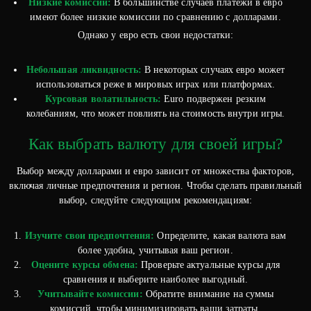
Низкие комиссии:
В большинстве случаев платежи в евро
имеют более низкие комиссии по сравнению с долларами.
Однако у евро есть свои недостатки:
Небольшая ликвидность:
В некоторых случаях евро может
использоваться реже в мировых играх или платформах.
Курсовая волатильность:
Euro подвержен резким
колебаниям, что может повлиять на стоимость внутри игры.
Как выбрать валюту для своей игры?
Выбор между долларами и евро зависит от множества факторов,
включая личные предпочтения и регион. Чтобы сделать правильный
выбор, следуйте следующим рекомендациям:
Изучите свои предпочтения:
Определите, какая валюта вам
более удобна, учитывая ваш регион.
Оцените курсы обмена:
Проверьте актуальные курсы для
сравнения и выберите наиболее выгодный.
Учитывайте комиссии:
Обратите внимание на суммы
комиссий, чтобы минимизировать ваши затраты.