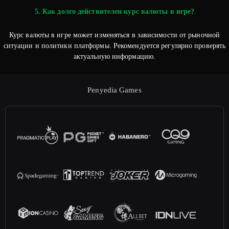
5. Как долго действителен курс валюты в игре?
Курс валюты в игре может изменяться в зависимости от рыночной
ситуации и политики платформы. Рекомендуется регулярно проверять
актуальную информацию.
Penyedia Games