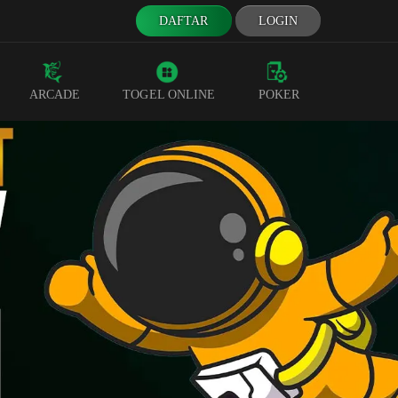
DAFTAR
LOGIN
ARCADE
TOGEL ONLINE
POKER