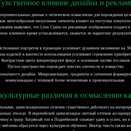
увственное влияние дизайна и рекла
периментальные данные о оптическом осмыслении для порождения цел
 как многообразные визуальные элементы влияют на поступки покупате
вания выявляют, что Leon Casino на рекламные изображения создается 
нное ключевое время устанавливается, окажется ли маркетинг результат
йствование портретов в промоции усиливает душевное включение на 3
зы изделий в контексте использования усиливают стремление приобре
Контрастные цвета концентрируют фокус к основным частям послания
Пустое пространство порождает чувство элитности и изящества
ионального дизайна. Микроанимации, градиенты и затенения формиру
коммуникацию с техникой более человечным и привлекательным.
ультурные различия в осмыслении к
сальными, цивилизационные отличия существенно действуют на интерпр
азных этносах. В европейской цивилизации светлый оттенок ассоциируе
ину и траур. Багряный тон в Поднебесной означает удачу и успех, но
е эмблемы образуется через культурное обучение. Вектор текста также 