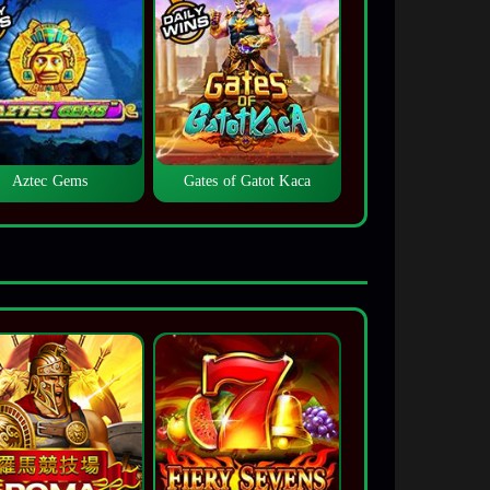
Aztec Gems
Gates of Gatot Kaca