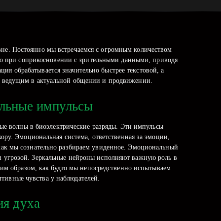
вне. Постоянно мы встречаемся с огромным количеством
о при соприкосновении с зрительными данными, приводя
ия обрабатывается значительно быстрее текстовой, а
ся ведущим в актуальной общении и продвижении.
ельные импульсы
вые волны в биоэлектрические разряды. Эти импульсы
ору. Эмоциональная система, ответственная за эмоции,
, как мы сознательно разбираем увиденное. Эмоциональный
ли угрозой. Зеркальные нейроны исполняют важную роль в
ким образом, как будто мы непосредственно испытываем
тивные чувства у наблюдателей.
ия духа