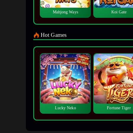
Mahjong Ways
Koi Gate
Hot Games
Lucky Neko
Fortune Tiger