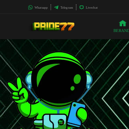
Whatsapp
Telegram
Livechat
BERAN