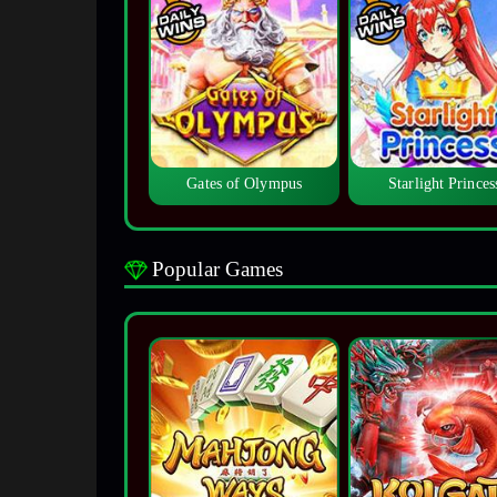
Gates of Olympus
Starlight Princes
Popular Games