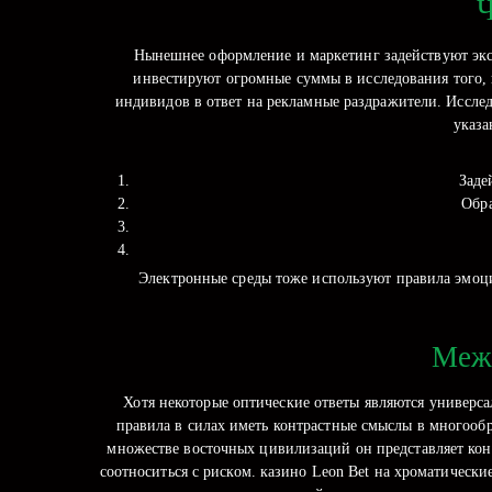
Ч
Нынешнее оформление и маркетинг задействуют экс
инвестируют огромные суммы в исследования того,
индивидов в ответ на рекламные раздражители. Исследо
указа
Заде
Обра
Электронные среды тоже используют правила эмоц
Межк
Хотя некоторые оптические ответы являются универ
правила в силах иметь контрастные смыслы в многообр
множестве восточных цивилизаций он представляет конч
соотноситься с риском. казино Leon Bet на хроматически