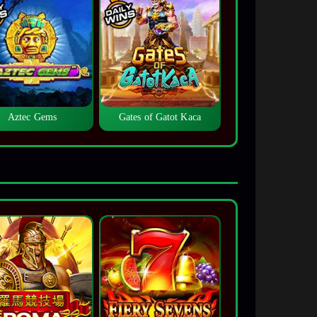
Aztec Gems
Gates of Gatot Kaca