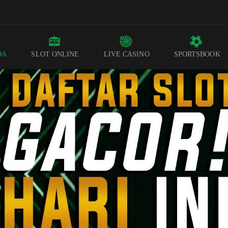
DA
SLOT ONLINE
LIVE CASINO
SPORTSBOOK