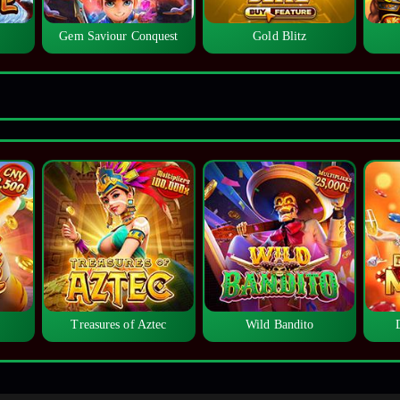
Gem Saviour Conquest
Gold Blitz
Treasures of Aztec
Wild Bandito