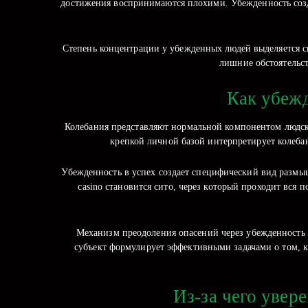
достижения воспринимаются плохими. Убежденность созд
Степень концентрации у убежденных людей выделяется с
лишние обстоятельст
Как убежд
Колебания представляют нормальной компонентом людско
крепкой личной базой интерпретирует колебан
Убежденность в успех создает специфический вид размы
casino становится сито, через который проходит вся 
Механизм преодоления опасений через убежденность
субъект формулирует эффективными задачами о том, к
Из-за чего увер