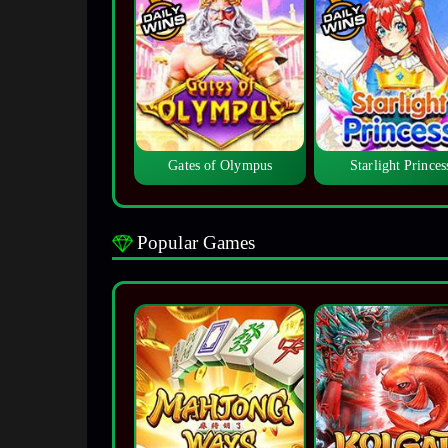
Gates of Olympus
Starlight Princes
Popular Games