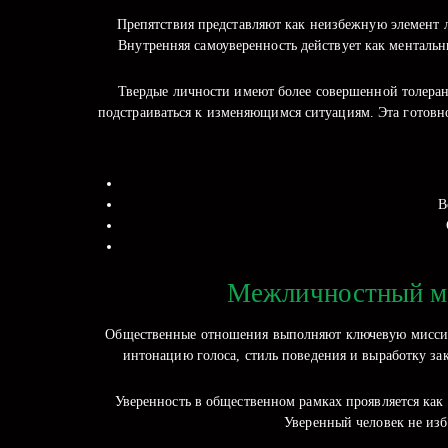
Препятствия представляют как неизбежную элемент 
Внутренняя самоуверенность действует как ментальн
Твердые личности имеют более совершенной толеран
подстраиваться к изменяющимся ситуациям. Эта готовно
В
Межличностный мом
Общественные отношения выполняют ключевую миссию 
интонацию голоса, стиль поведения и выработку за
Уверенность в общественном рамках проявляется как
Уверенный человек не изб