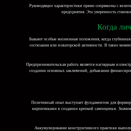
Руководящие характеристики прямо сопряжены с величи
предприятия. Эта уверенность станови
Когда ли
Бывают особые жизненные положения, когда глубинная
состязания или новаторской активности. В такие моме
Предпринимательская работа является наглядным иллюст
создании основных заключений, добывании финансирова
Позитивный опыт выступает фундаментом для формиро
кирпичиками в создании крепкой самооценки. Значимос
Аккумулирование конструктивного практики выполняе