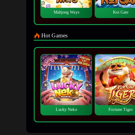
Mahjong Ways
Koi Gate
Hot Games
Lucky Neko
Fortune Tiger