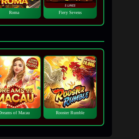
Roma
Fiery Sevens
Dreams of Macau
Rooster Rumble