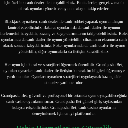
için özel bir canlı dealer ile tanışabilirsiniz. Bu dealerler, gerçek zamanlı
olarak oyunları yönetir ve oyunun akışını takip ederler.
Blackjack oynarken, canlı dealer ile canlı sohbet yaparak oyunun akışını
kontrol edebilirsiniz. Bakarat oyunlarında da canlı dealer ile oyunun
ilerlemesini izleyebilir, kazanç ve kayıp durumlarını takip edebilirsiniz. Rolet
oyunlarında da canlı dealer ile oyunu yönetebilir, cihazınızın ekranında canlı
olarak sonucu izleyebilirsiniz. Poker oyunlarında da canlı dealer ile oyunu
yönetebilir, diğer oyuncularla da iletişim kurabilirsiniz.
Her oyun için kural ve stratejileri öğrenmek önemlidir. Grandpasha Bet,
oyunları oynarken canlı dealer ile iletişim kurarak bu bilgileri öğrenmeye
yardımcı olur. Oyunları oynarken stratejileri uygulayarak kazanç elde
etmenize yardımcı olur.
Grandpasha Bet, güvenli ve profesyonel bir ortamda oyun oynayabileceğiniz
canlı casino oyunlarını sunar. Grandpasha Bet güncel giriş sayfasından
kolayca erişebilirsiniz. Grandpasha Bet, canlı casino oyunlarını
deneyimlemek için en iyi platformdur.