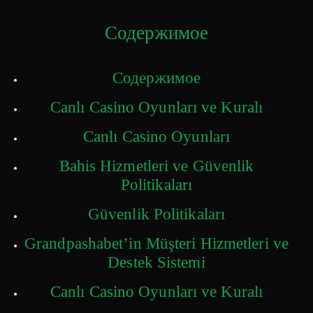
Содержимое
Содержимое
Canlı
Casino Oyunları ve Kuralı
Canlı
Casino Oyunları
Bahis
Hizmetleri ve Güvenlik
Politikaları
Güvenlik
Politikaları
Grandpashabet’in
Müşteri Hizmetleri ve
Destek Sistemi
Canlı Casino Oyunları ve Kuralı