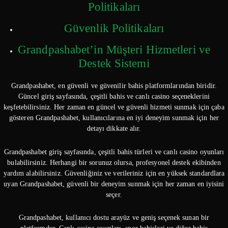
Politikaları
Güvenlik
Politikaları
Grandpashabet’in
Müşteri Hizmetleri ve
Destek Sistemi
Grandpashabet, en güvenli ve güvenilir bahis platformlarından biridir.
Güncel giriş sayfasında, çeşitli bahis ve canlı casino seçeneklerini
keşfetebilirsiniz. Her zaman en güncel ve güvenli hizmeti sunmak için çaba
gösteren Grandpashabet, kullanıcılarına en iyi deneyim sunmak için her
detayı dikkate alır.
Grandpashabet giriş sayfasında, çeşitli bahis türleri ve canlı casino oyunları
bulabilirsiniz. Herhangi bir sorunuz olursa, profesyonel destek ekibinden
yardım alabilirsiniz. Güvenliğiniz ve verileriniz için en yüksek standardlara
uyan Grandpashabet, güvenli bir deneyim sunmak için her zaman en iyisini
seçer.
Grandpashabet, kullanıcı dostu arayüz ve geniş seçenek sunan bir