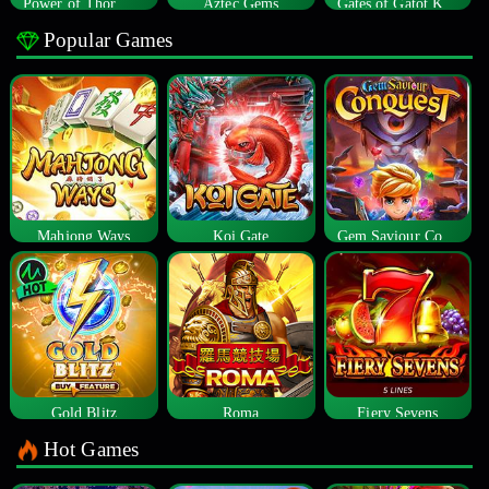
Power of Thor Megaways
Aztec Gems
Gates of Gatot Kaca
Popular Games
Mahjong Ways
Koi Gate
Gem Saviour Conquest
Gold Blitz
Roma
Fiery Sevens
Hot Games