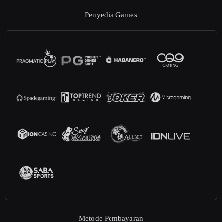
Penyedia Games
Metode Pembayaran