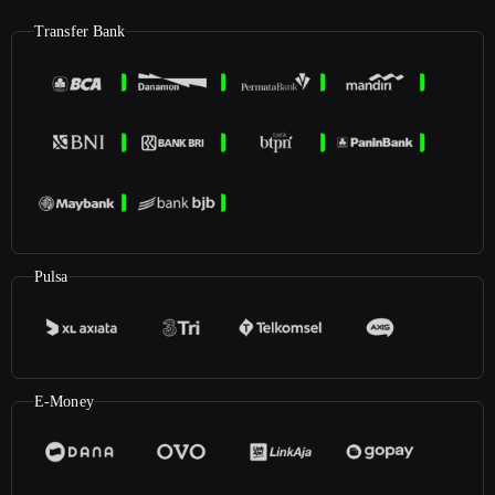
Transfer Bank
Pulsa
E-Money