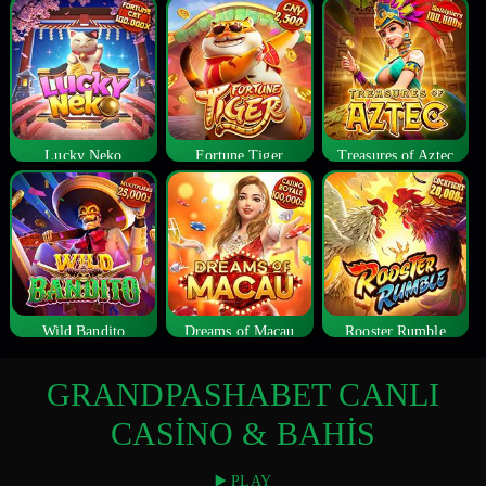
Lucky Neko
Fortune Tiger
Treasures of Aztec
Wild Bandito
Dreams of Macau
Rooster Rumble
GRANDPASHABET CANLI
CASİNO & BAHİS
▶️ PLAY