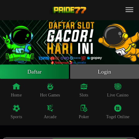
Beranda
Slot Online
Live Casino
Sportsbook
Arcade
Togel Online
Daftar
Login
Poker
Whatsapp
Home
Hot Games
Slots
Live Casino
Telegram
Sports
Arcade
Poker
Togel Online
Livechat