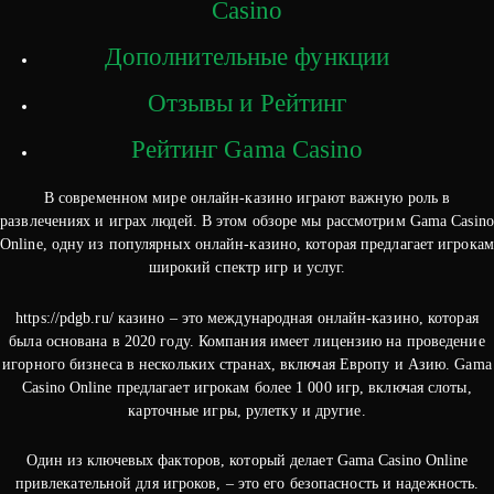
Casino
Дополнительные
функции
Отзывы
и Рейтинг
Рейтинг
Gama Casino
В современном мире онлайн-казино играют важную роль в
развлечениях и играх людей. В этом обзоре мы рассмотрим Gama Casino
Online, одну из популярных онлайн-казино, которая предлагает игрокам
широкий спектр игр и услуг.
https://pdgb.ru/ казино – это международная онлайн-казино, которая
была основана в 2020 году. Компания имеет лицензию на проведение
игорного бизнеса в нескольких странах, включая Европу и Азию. Gama
Casino Online предлагает игрокам более 1 000 игр, включая слоты,
карточные игры, рулетку и другие.
Один из ключевых факторов, который делает Gama Casino Online
привлекательной для игроков, – это его безопасность и надежность.