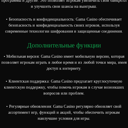
программы и другие. Это позволяет игрокам увеличить свой банкролл
и улучшить свои шансы на выигрыш.
• Безопасность и конфиденциальность: Gama Casino обеспечивает
безопасность и конфиденциальность своих игроков, используя
современные технологии шифрования и защищенные соединения.
Дополнительные функции
• Мобильная версия: Gama Casino имеет мобильную версию, которая
позволяет игрокам играть в любое время и из любой точки мира, имея
доступ к интернету.
• Клиентская поддержка: Gama Casino предлагает круглосуточную
клиентскую поддержку, чтобы помочь игрокам в случае возникших
вопросов или проблем.
• Регулярные обновления: Gama Casino регулярно обновляет свой
ассортимент игр, функций и акций, чтобы обеспечить игрокам
наилучшие условия для игры.