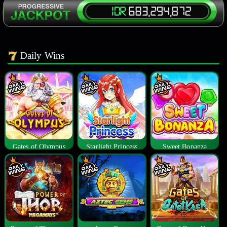
Daily Wins
Gates of Olympus
Starlight Princess
Sweet Bonanza