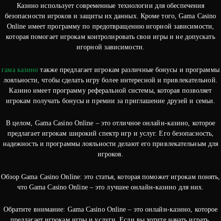
Казино использует современные технологии для обеспечения
безопасности игроков и защиты их данных. Кроме того, Gama Casino
Online имеет программу по предотвращению игорной зависимости,
которая помогает игрокам контролировать свои игры и не допускать
игорной зависимости.
гама казино
также предлагает игрокам различные бонусы и программы
лояльности, чтобы сделать игру более интересной и привлекательной.
Казино имеет программу реферальной системы, которая позволяет
игрокам получать бонусы и премии за приглашение друзей и семьи.
В целом, Gama Casino Online – это отличное онлайн-казино, которое
предлагает игрокам широкий спектр игр и услуг. Его безопасность,
надежность и программы лояльности делают его привлекательным для
игроков.
Обзор Gama Casino Online: это статья, которая поможет игрокам понять,
что Gama Casino Online – это лучшее онлайн-казино для них.
Обратите внимание: Gama Casino Online – это онлайн-казино, которое
предлагает игрокам игры и услуги. Если вы хотите начать играть,