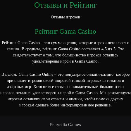
Отзывы и Рейтинг
Отзывы игроков
Рейтинг Gama Casino
Рейтинг Gama Casino – это сумма оценок, которые игроки оставляют о
казино. В среднем, рейтинг Gama Casino составляет 4,5 из 5. Это
свидетельствует о том, что большинство игроков остались
удовлетворены игрой в Gama Casino.
В целом, Gama Casino Online – это популярное онлайн-казино, которое
привлекает игроков своей широкой гаммой игровых автоматов и
азартных игр. Хотя не все отзывы положительные, большинство
игроков остались удовлетворены игрой в Gama Casino. Мы рекомендуем
игрокам оставлять свои отзывы и оценки, чтобы помочь другим
игрокам сделать более информированное решение.
Penyedia Games