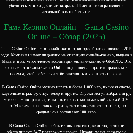
убедитесь, что вы достигли возраста 18 лет и что игра является
легальной в вашей стране.
Гама Казино Онлайн – Gama Casino
Online – Обзор (2025)
Gama Casino Online – это онлайн-казино, которое было основано в 2019
году. Компания имеет лицензию на операцию онлайн-казино, выдана в
Мальте, и является членом ассоциации онлайн-казино e-GRAPPA. Это
означает, что Gama Casino Online подчиняется строгим правилам и
нормам, чтобы обеспечить безопасность и честность игроков.
В Gama Casino Online можно играть в более 1 000 игр, включая слоты,
карточные игры, рулетку, покер и другие. Игроки могут выбрать игру,
которая им понравится, и начать играть с минимальной ставкой 0,20
евро. Максимальная ставка варьируется в зависимости от игры, но в
среднем она составляет 100 евро.
В Gama Casino Online работает команда специалистов, которые
обеспечивают 24/7 поддержку игроков. Игроки могут связаться с