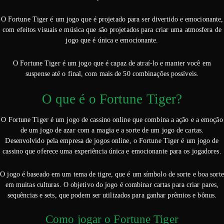
O Fortune Tiger é um jogo que é projetado para ser divertido e emocionante,
com efeitos visuais e música que são projetados para criar uma atmosfera de
jogo que é única e emocionante.
O Fortune Tiger é um jogo que é capaz de atraí-lo e manter você em
suspense até o final, com mais de 50 combinações possíveis.
O que é o Fortune Tiger?
O Fortune Tiger é um jogo de cassino online que combina a ação e a emoção
de um jogo de azar com a magia e a sorte de um jogo de cartas.
Desenvolvido pela empresa de jogos online, o Fortune Tiger é um jogo de
cassino que oferece uma experiência única e emocionante para os jogadores.
O jogo é baseado em um tema de tigre, que é um símbolo de sorte e boa sorte
em muitas culturas. O objetivo do jogo é combinar cartas para criar pares,
sequências e sets, que podem ser utilizados para ganhar prêmios e bônus.
Como jogar o Fortune Tiger