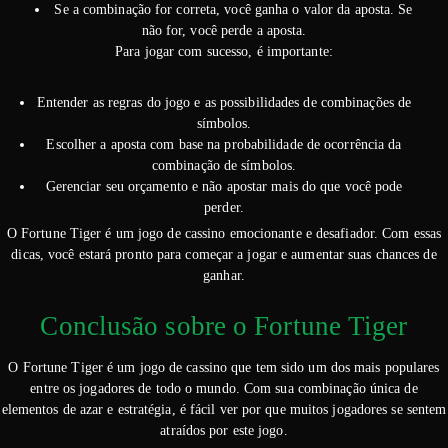
Se a combinação for correta, você ganha o valor da aposta. Se
não for, você perde a aposta.
Para jogar com sucesso, é importante:
Entender as regras do jogo e as possibilidades de combinações de
símbolos.
Escolher a aposta com base na probabilidade de ocorrência da
combinação de símbolos.
Gerenciar seu orçamento e não apostar mais do que você pode
perder.
O Fortune Tiger é um jogo de cassino emocionante e desafiador. Com essas
dicas, você estará pronto para começar a jogar e aumentar suas chances de
ganhar.
Conclusão sobre o Fortune Tiger
O Fortune Tiger é um jogo de cassino que tem sido um dos mais populares
entre os jogadores de todo o mundo. Com sua combinação única de
elementos de azar e estratégia, é fácil ver por que muitos jogadores se sentem
atraídos por este jogo.