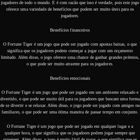
jogadores de todo o mundo. E é com razão que isso é verdade, pois este jogo
oferece uma variedade de benefícios que podem ser muito úteis para os
jogadores.
Benefícios financeiros
O Fortune Tiger é um jogo que pode ser jogado com apostas baixas, o que
significa que os jogadores podem começar a jogar com um orçamento
limitado. Além disso, o jogo oferece uma chance de ganhar grandes prémios,
o que pode ser muito atraente para os jogadores.
Benefícios emocionais
O Fortune Tiger é um jogo que pode ser jogado em um ambiente relaxado e
divertido, o que pode ser muito útil para os jogadores que buscam uma forma
de se divertir e se relaxar. Além disso, o jogo pode ser jogado com amigos ou
familiares, o que pode ser uma ótima maneira de passar tempo em conjunto.
O Fortune Tiger é um jogo que pode ser jogado em qualquer lugar e a
qualquer hora, o que significa que os jogadores podem jogar sempre que
quiserem. Além disso, o jogo é muito fácil de jogar, o que significa que os