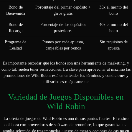
Bono de
Porcentaje del primer depósito +
35x el monto del
Bienvenida
giros gratis
bono
Bono de
Porcentaje de los depósitos
40x el monto del
Recarga
posteriores
bono
Programa de
Puntos por cada apuesta,
Sin requisitos de
Lealtad
canjeables por bonos
apuesta
Es importante recordar que los bonos son una herramienta de marketing, y
como tal, suelen tener restricciones. La clave para aprovechar al máximo las
promociones de Wild Robin está en entender los términos y condiciones y
utilizarlos estratégicamente.
Variedad de Juegos Disponibles en
Wild Robin
La oferta de juegos de Wild Robin es uno de sus puntos fuertes. El casino
colabora con proveedores de software de renombre, lo que garantiza una
amplia selección de tragamonedas, juegos de mesa y opciones de casino en