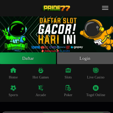
Beranda
Slot Online
Live Casino
Sportsbook
Arcade
Togel Online
Daftar
Login
Poker
Whatsapp
Home
Hot Games
Slots
Live Casino
Telegram
Sports
Arcade
Poker
Togel Online
Livechat