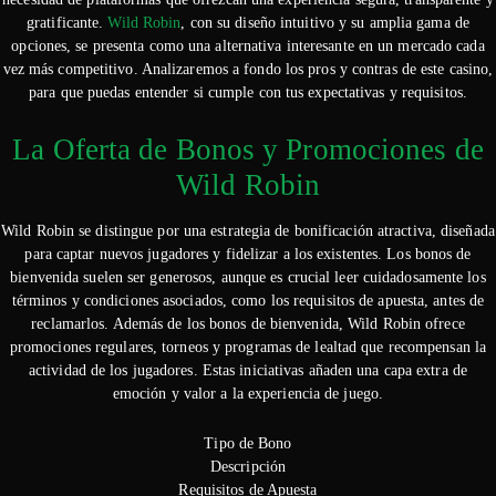
gratificante.
Wild Robin
, con su diseño intuitivo y su amplia gama de
opciones, se presenta como una alternativa interesante en un mercado cada
vez más competitivo. Analizaremos a fondo los pros y contras de este casino,
para que puedas entender si cumple con tus expectativas y requisitos.
La Oferta de Bonos y Promociones de
Wild Robin
Wild Robin se distingue por una estrategia de bonificación atractiva, diseñada
para captar nuevos jugadores y fidelizar a los existentes. Los bonos de
bienvenida suelen ser generosos, aunque es crucial leer cuidadosamente los
términos y condiciones asociados, como los requisitos de apuesta, antes de
reclamarlos. Además de los bonos de bienvenida, Wild Robin ofrece
promociones regulares, torneos y programas de lealtad que recompensan la
actividad de los jugadores. Estas iniciativas añaden una capa extra de
emoción y valor a la experiencia de juego.
Tipo de Bono
Descripción
Requisitos de Apuesta