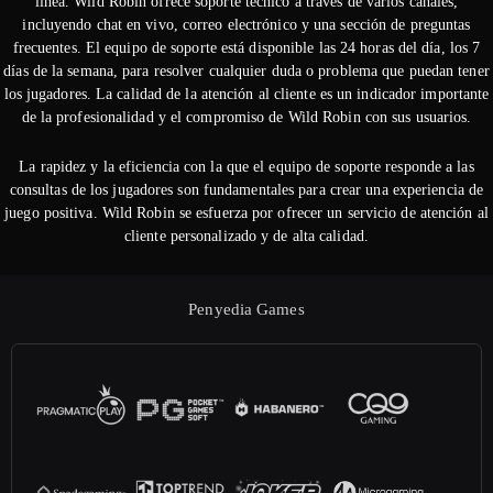
línea. Wild Robin ofrece soporte técnico a través de varios canales,
incluyendo chat en vivo, correo electrónico y una sección de preguntas
frecuentes. El equipo de soporte está disponible las 24 horas del día, los 7
días de la semana, para resolver cualquier duda o problema que puedan tener
los jugadores. La calidad de la atención al cliente es un indicador importante
de la profesionalidad y el compromiso de Wild Robin con sus usuarios.
La rapidez y la eficiencia con la que el equipo de soporte responde a las
consultas de los jugadores son fundamentales para crear una experiencia de
juego positiva. Wild Robin se esfuerza por ofrecer un servicio de atención al
cliente personalizado y de alta calidad.
Penyedia Games