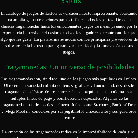
1xslots
El catálogo de juegos de 1xslots es verdaderamente impresionante, abarcando
una amplia gama de opciones para satisfacer todos los gustos. Desde las
clásicas tragamonedas hasta los emocionantes juegos de mesa, pasando por la
experiencia inmersiva del casino en vivo, los jugadores encontrarán siempre
algo que les guste. La plataforma se asocia con los principales proveedores de
software de la industria para garantizar la calidad y la innovación de sus
juegos.
Tragamonedas: Un universo de posibilidades
Las tragamonedas son, sin duda, uno de los juegos más populares en 1xslots.
Ofrecen una variedad infinita de temas, gráficos y funcionalidades, desde
tragamonedas clásicas de tres carretes hasta máquinas más modernas con
múltiples líneas de pago y bonificaciones especiales. Algunas de las
tragamonedas más destacadas incluyen títulos como Starburst, Book of Dead
y Mega Moolah, conocidos por sus jugabilidad emocionante y sus generosos
premios.
La emoción de las tragamonedas radica en la imprevisibilidad de cada giro.