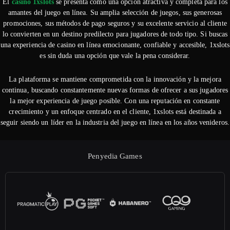
El
casino 1xslots
se presenta como una opción atractiva y completa para los
amantes del juego en línea. Su amplia selección de juegos, sus generosas
promociones, sus métodos de pago seguros y su excelente servicio al cliente
lo convierten en un destino predilecto para jugadores de todo tipo. Si buscas
una experiencia de casino en línea emocionante, confiable y accesible, 1xslots
es sin duda una opción que vale la pena considerar.
La plataforma se mantiene comprometida con la innovación y la mejora
continua, buscando constantemente nuevas formas de ofrecer a sus jugadores
la mejor experiencia de juego posible. Con una reputación en constante
crecimiento y un enfoque centrado en el cliente, 1xslots está destinada a
seguir siendo un líder en la industria del juego en línea en los años venideros.
Penyedia Games