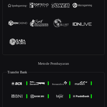
Metode Pembayaran
Transfer Bank