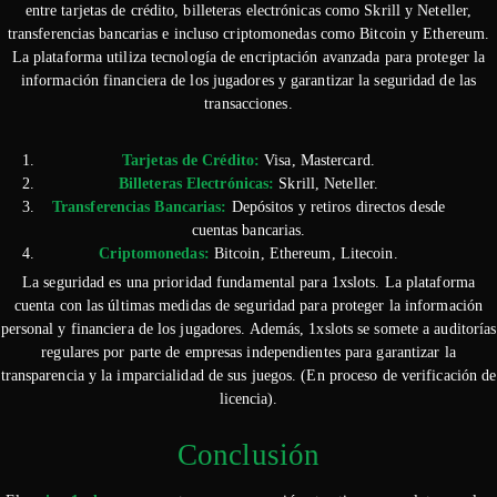
entre tarjetas de crédito, billeteras electrónicas como Skrill y Neteller,
transferencias bancarias e incluso criptomonedas como Bitcoin y Ethereum.
La plataforma utiliza tecnología de encriptación avanzada para proteger la
información financiera de los jugadores y garantizar la seguridad de las
transacciones.
Tarjetas de Crédito:
Visa, Mastercard.
Billeteras Electrónicas:
Skrill, Neteller.
Transferencias Bancarias:
Depósitos y retiros directos desde
cuentas bancarias.
Criptomonedas:
Bitcoin, Ethereum, Litecoin.
La seguridad es una prioridad fundamental para 1xslots. La plataforma
cuenta con las últimas medidas de seguridad para proteger la información
personal y financiera de los jugadores. Además, 1xslots se somete a auditorías
regulares por parte de empresas independientes para garantizar la
transparencia y la imparcialidad de sus juegos. (En proceso de verificación de
licencia).
Conclusión