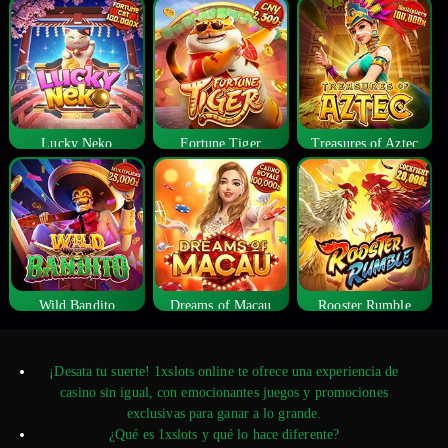
Lucky Neko
Fortune Tiger
Treasures of Aztec
Wild Bandito
Dreams of Macau
Rooster Rumble
¡Desata tu suerte! 1xslots online te ofrece una experiencia de
casino sin igual, con emocionantes juegos y promociones
exclusivas para ganar a lo grande.
¿Qué es 1xslots y qué lo hace diferente?