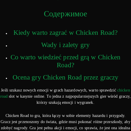
Содержимое
Kiedy warto zagrać w Chicken Road?
Wady i zalety gry
Co warto wiedzieć przed grą w Chicken
Road?
Ocena gry Chicken Road przez graczy
Jeśli szukasz nowych emocji w grach hazardowych, warto sprawdzić
chicken
road
slot w kasynie online. To jedna z najpopularniejszych gier wśród graczy,
którzy szukają emocji i wygranek.
Chicken Road to gra, która łączy w sobie elementy hazardu i przygody.
Gracz jest przenoszony do świata, gdzie musi pokonać różne przeszkody, aby
zdobyć nagrody. Gra jest pełna akcji i emocji, co sprawia, że jest ona idealna