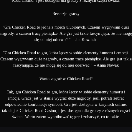
Road Casino, i jest dostępna dla graczy z różnych części świata.
Recenzje graczy
“Gra Chicken Road to jedna z moich ulubionych. Czasem wygrywam duże
nagrody, a czasem tracę pieniądze. Ale gra jest takie fascynująca, że nie mogę
się od niej oderwać!” – Jan Kowalski
“Gra Chicken Road to gra, która łączy w sobie elementy humoru i emocji.
Czasem wygrywam duże nagrody, a czasem tracę pieniądze. Ale gra jest takie
fascynująca, że nie mogę się od niej oderwać!” – Anna Nowak
Warto zagrać w Chicken Road?
Tak, gra Chicken Road to gra, która łączy w sobie elementy humoru i
emocji. Gracz jest w stanie wygrać duże nagrody, jeśli potrafi zebrać
odpowiednie kombinacje symboli. Gra jest dostępna w kasynach online,
takich jak Chicken Road Casino, i jest dostępna dla graczy z różnych części
świata. Warto zatem wypróbować tę grę i zobaczyć, co to takie.