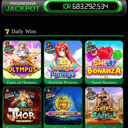
Daily Wins
Gates of Olympus
Starlight Princess
Sweet Bonanza