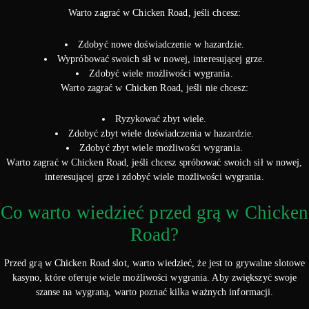
Warto zagrać w Chicken Road, jeśli chcesz:
Zdobyć nowe doświadczenie w hazardzie.
Wypróbować swoich sił w nowej, interesującej grze.
Zdobyć wiele możliwości wygrania.
Warto zagrać w Chicken Road, jeśli nie chcesz:
Ryzykować zbyt wiele.
Zdobyć zbyt wiele doświadczenia w hazardzie.
Zdobyć zbyt wiele możliwości wygrania.
Warto zagrać w Chicken Road, jeśli chcesz spróbować swoich sił w nowej,
interesującej grze i zdobyć wiele możliwości wygrania.
Co warto wiedzieć przed grą w Chicken
Road?
Przed grą w Chicken Road slot, warto wiedzieć, że jest to grywalne slotowe
kasyno, które oferuje wiele możliwości wygrania. Aby zwiększyć swoje
szanse na wygraną, warto poznać kilka ważnych informacji.