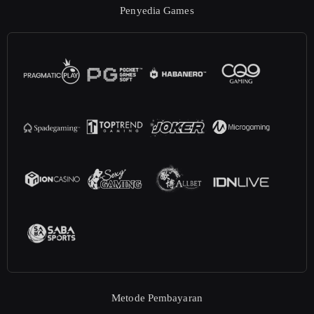
Penyedia Games
Metode Pembayaran