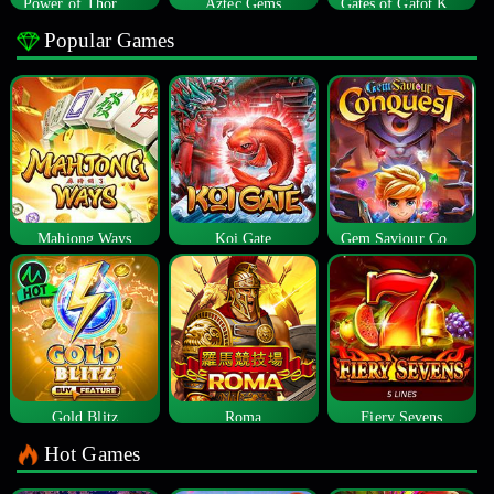
Power of Thor Megaways
Aztec Gems
Gates of Gatot Kaca
Popular Games
Mahjong Ways
Koi Gate
Gem Saviour Conquest
Gold Blitz
Roma
Fiery Sevens
Hot Games