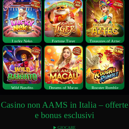
Lucky Neko
Fortune Tiger
Treasures of Aztec
Wild Bandito
Dreams of Macau
Rooster Rumble
Casino non AAMS in Italia – offerte
e bonus esclusivi
▶️ GIOCARE