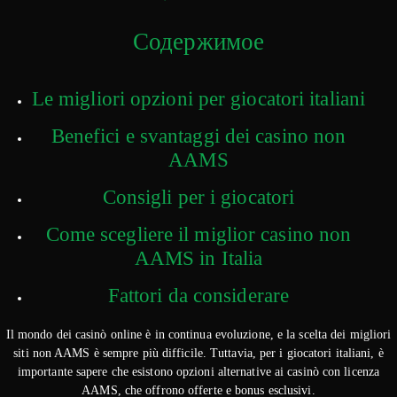
Содержимое
Le migliori opzioni per giocatori italiani
Benefici e svantaggi dei casino non
AAMS
Consigli per i giocatori
Come scegliere il miglior casino non
AAMS in Italia
Fattori da considerare
Il mondo dei casinò online è in continua evoluzione, e la scelta dei migliori
siti non AAMS è sempre più difficile. Tuttavia, per i giocatori italiani, è
importante sapere che esistono opzioni alternative ai casinò con licenza
AAMS, che offrono offerte e bonus esclusivi.