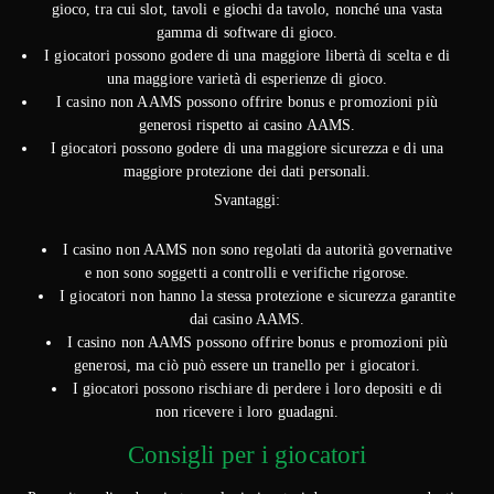
gioco, tra cui slot, tavoli e giochi da tavolo, nonché una vasta
gamma di software di gioco.
I giocatori possono godere di una maggiore libertà di scelta e di
una maggiore varietà di esperienze di gioco.
I casino non AAMS possono offrire bonus e promozioni più
generosi rispetto ai casino AAMS.
I giocatori possono godere di una maggiore sicurezza e di una
maggiore protezione dei dati personali.
Svantaggi:
I casino non AAMS non sono regolati da autorità governative
e non sono soggetti a controlli e verifiche rigorose.
I giocatori non hanno la stessa protezione e sicurezza garantite
dai casino AAMS.
I casino non AAMS possono offrire bonus e promozioni più
generosi, ma ciò può essere un tranello per i giocatori.
I giocatori possono rischiare di perdere i loro depositi e di
non ricevere i loro guadagni.
Consigli per i giocatori