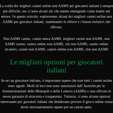
La scelta dei migliori casinò online non AAMS per giocatori italiani è sempre
più difficile, ma ci sono alcuni siti che stanno emergendo come leader nel
settore. In questo articolo, esploreremo alcuni dei migliori casinò online non
AAMS per giocatori italiani, esaminando le offerte e i bonus esclusivi che
offrono.
Non AAMS casino, casino senza AAMS, migliori casino non AAMS, non
AAMS casino, casino online non AAMS, siti non AAMS, casino online
stranieri, casinò non AAMS, casinò online non AAMS, slot non AAMS
Le migliori opzioni per giocatori
italiani
Se sei un giocatore italiano, è importante sapere che non tutti i casinò online
sono uguali. Molti di loro non sono autorizzati dall’Autorità per le
Amministrazioni delle Monopoli e delle Lotterie (AAMS) e non offrono le
stesse garanzie di sicurezza e trasparenza. Tuttavia, ci sono alcune opzioni
interessanti per giocatori italiani che desiderano provare il gioco online senza
dover necessariamente optare per un casinò aams.