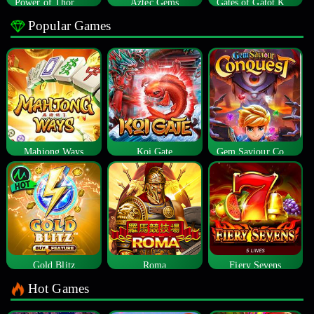
Power of Thor Megaways
Aztec Gems
Gates of Gatot Kaca
Popular Games
Mahjong Ways
Koi Gate
Gem Saviour Conquest
Gold Blitz
Roma
Fiery Sevens
Hot Games