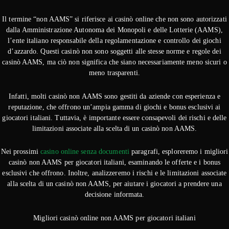
Il termine “non AAMS” si riferisce ai casinò online che non sono autorizzati
dalla Amministrazione Autonoma dei Monopoli e delle Lotterie (AAMS),
l’ente italiano responsabile della regolamentazione e controllo dei giochi
d’azzardo. Questi casinò non sono soggetti alle stesse norme e regole dei
casinò AAMS, ma ciò non significa che siano necessariamente meno sicuri o
meno trasparenti.
Infatti, molti casinò non AAMS sono gestiti da aziende con esperienza e
reputazione, che offrono un’ampia gamma di giochi e bonus esclusivi ai
giocatori italiani. Tuttavia, è importante essere consapevoli dei rischi e delle
limitazioni associate alla scelta di un casinò non AAMS.
Nei prossimi
casino online senza documenti
paragrafi, esploreremo i migliori
casinò non AAMS per giocatori italiani, esaminando le offerte e i bonus
esclusivi che offrono. Inoltre, analizzeremo i rischi e le limitazioni associate
alla scelta di un casinò non AAMS, per aiutare i giocatori a prendere una
decisione informata.
Migliori casinò online non AAMS per giocatori italiani