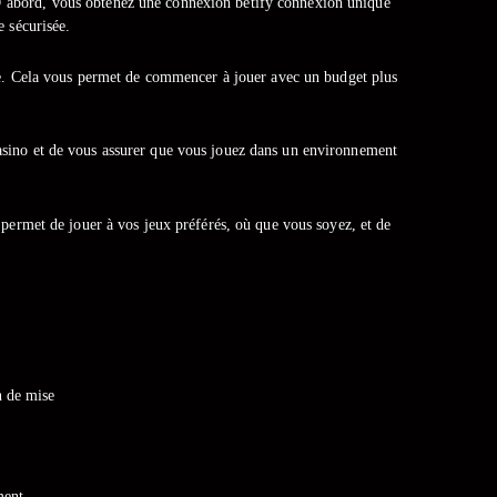
D’abord, vous obtenez une connexion betify connexion unique
 sécurisée.
e. Cela vous permet de commencer à jouer avec un budget plus
casino et de vous assurer que vous jouez dans un environnement
 permet de jouer à vos jeux préférés, où que vous soyez, et de
n de mise
o
ment