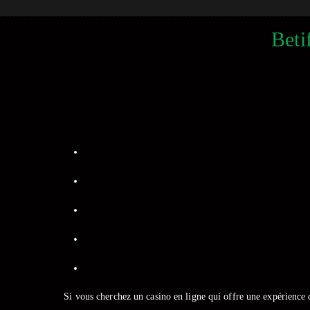
Beti
Si vous cherchez un casino en ligne qui offre une expérience d