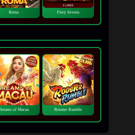
Roma
Fiery Sevens
Dreams of Macau
Rooster Rumble