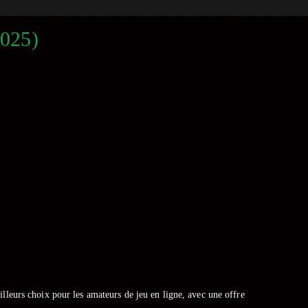
2025)
illeurs choix pour les amateurs de jeu en ligne, avec une offre