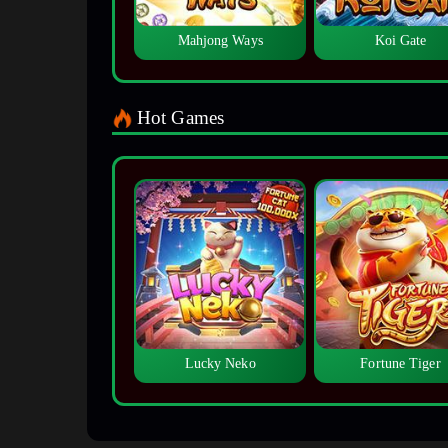
Mahjong Ways
Koi Gate
Hot Games
Lucky Neko
Fortune Tiger