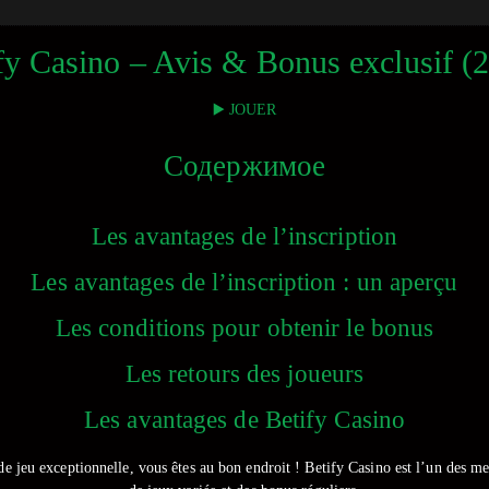
fy Casino – Avis & Bonus exclusif (
▶️ JOUER
Содержимое
Les avantages de l’inscription
Les avantages de l’inscription : un aperçu
Les conditions pour obtenir le bonus
Les retours des joueurs
Les avantages de Betify Casino
e jeu exceptionnelle, vous êtes au bon endroit ! Betify Casino est l’un des me