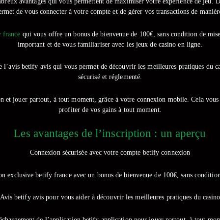
ombreux avantages qui vous permettent de maximiser votre expérience de jeu. 
ermet de vous connecter à votre compte et de gérer vos transactions de manière
y france
qui vous offre un bonus de bienvenue de 100€, sans condition de mis
important et de vous familiariser avec les jeux de casino en ligne.
e l’avis betify avis qui vous permet de découvrir les meilleures pratiques du 
sécurisé et réglementé.
on et jouer partout, à tout moment, grâce à votre connexion mobile. Cela vous
profiter de vos gains à tout moment.
Les avantages de l’inscription : un aperçu
Connexion sécurisée avec votre compte betify connexion
n exclusive betify france avec un bonus de bienvenue de 100€, sans conditio
Avis betify avis pour vous aider à découvrir les meilleures pratiques du casin
échargement de l’application betify application pour jouer partout, à tout mo