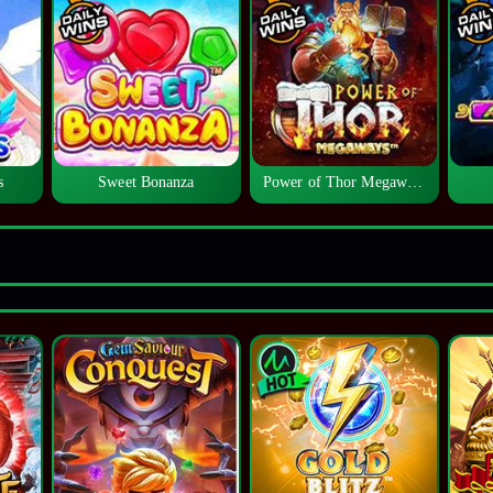
s
Sweet Bonanza
Power of Thor Megaways