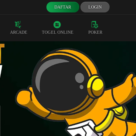
DAFTAR
LOGIN
ARCADE
TOGEL ONLINE
POKER