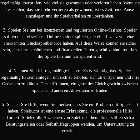
regelmäßig überprüfen, wie viel sie gewonnen oder verloren haben. Wenn sie
feststellen, dass sie mehr verlieren als gewinnen, ist es Zeit, eine Pause
einzulegen und ihr Spielverhalten zu überdenken.
3. Spielen Sie nur bei lizenzierten und regulierten Online-Casinos. Spieler
sollten nur bei seriösen Online-Casinos spielen, die eine Lizenz von einer
anerkannten Glücksspielbehörde haben. Auf diese Weise können sie sicher
sein, dass ihre persönlichen und finanziellen Daten geschützt sind und dass
die Spiele fair und transparent sind.
4. Nehmen Sie sich regelmäßige Pausen. Es ist wichtig, dass Spieler
regelmäßig Pausen einlegen, um sich zu erholen, sich zu entspannen und ihre
Gedanken zu klären. Dies hilft ihnen, ein gesundes Gleichgewicht zwischen
Spielen und anderen Aktivitäten zu finden.
5. Suchen Sie Hilfe, wenn Sie merken, dass Sie ein Problem mit Spielsucht
haben. Spielsucht ist eine ernste Erkrankung, die professionelle Hilfe
erfordert. Spieler, die Anzeichen von Spielsucht bemerken, sollten sich an
Beratungsstellen oder Selbsthilfegruppen wenden, um Unterstützung zu
erhalten.