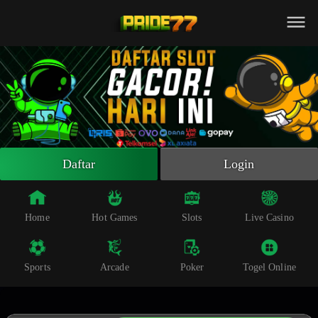
Beranda
Slot Online
Live Casino
Sportsbook
Arcade
Togel Online
Daftar
Login
Poker
Whatsapp
Home
Hot Games
Slots
Live Casino
Telegram
Sports
Arcade
Poker
Togel Online
Livechat