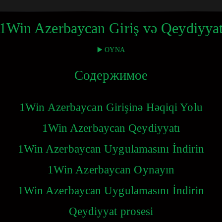
1Win Azerbaycan Giriş və Qeydiyya
▶️ OYNA
Содержимое
1Win Azerbaycan Girişinə Həqiqi Yolu
1Win Azerbaycan Qeydiyyatı
1Win Azerbaycan Uygulamasını İndirin
1Win Azerbaycan Oynayın
1Win Azerbaycan Uygulamasını İndirin
Qeydiyyat prosesi