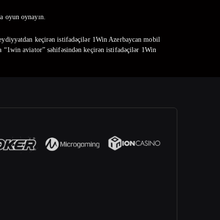
da oyun oynayın.
Qeydiyyatdan keçirən istifadəçilər 1Win Azerbaycan mobil
a “1win aviator” səhifəsindən keçirən istifadəçilər 1Win