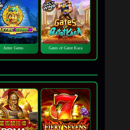
Aztec Gems
Gates of Gatot Kaca