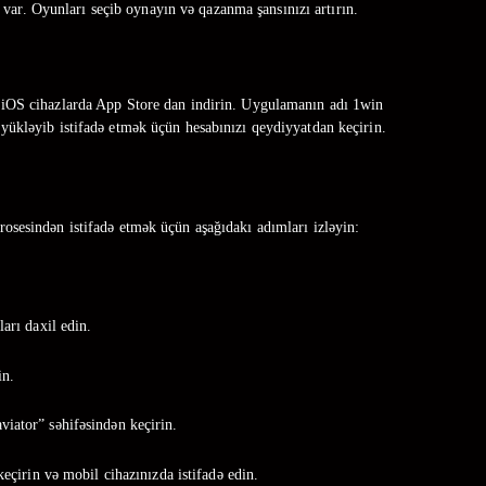
var. Oyunları seçib oynayın və qazanma şansınızı artırın.
 iOS cihazlarda App Store dan indirin. Uygulamanın adı 1win
yükləyib istifadə etmək üçün hesabınızı qeydiyyatdan keçirin.
sesindən istifadə etmək üçün aşağıdakı adımları izləyin:
arı daxil edin.
in.
iator” səhifəsindən keçirin.
çirin və mobil cihazınızda istifadə edin.