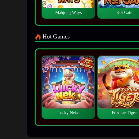
Mahjong Ways
Koi Gate
Hot Games
Lucky Neko
Fortune Tiger