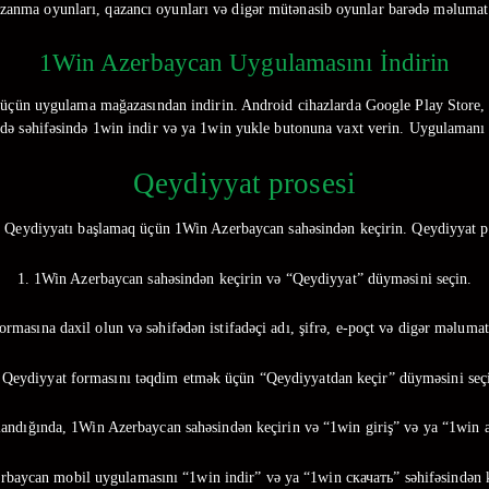
qazanma oyunları, qazancı oyunları və digər mütənasib oyunlar barədə məlumat 
1Win Azerbaycan Uygulamasını İndirin
üçün uygulama mağazasından indirin. Android cihazlarda Google Play Store,
də səhifəsində 1win indir və ya 1win yukle butonuna vaxt verin. Uygulamanı 
Qeydiyyat prosesi
. Qeydiyyatı başlamaq üçün 1Win Azerbaycan sahəsindən keçirin. Qeydiyyat pro
1. 1Win Azerbaycan sahəsindən keçirin və “Qeydiyyat” düyməsini seçin.
ormasına daxil olun və səhifədən istifadəçi adı, şifrə, e-poçt və digər məlumatl
 Qeydiyyat formasını təqdim etmək üçün “Qeydiyyatdan keçir” düyməsini seç
andığında, 1Win Azerbaycan sahəsindən keçirin və “1win giriş” və ya “1win av
baycan mobil uygulamasını “1win indir” və ya “1win скачать” səhifəsindən ke