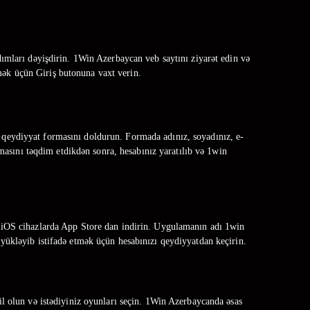
ımları dəyişdirin. 1Win Azerbaycan veb saytını ziyarət edin və
mək üçün Giriş butonuna vaxt verin.
ə qeydiyyat formasını doldurun. Formada adınız, soyadınız, e-
rmasını təqdim etdikdən sonra, hesabınız yaratılıb və 1win
 iOS cihazlarda App Store dan indirin. Uygulamanın adı 1win
yükləyib istifadə etmək üçün hesabınızı qeydiyyatdan keçirin.
l olun və istədiyiniz oyunları seçin. 1Win Azerbaycanda əsas