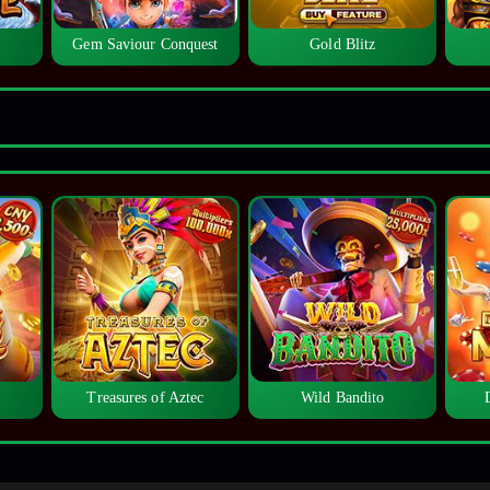
Gem Saviour Conquest
Gold Blitz
Treasures of Aztec
Wild Bandito