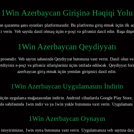
1Win Azerbaycan Girişinə Həqiqi Yolu
an qazanma şans oyunları platformasıdır. Bu platforma giriş etmək üçün ilk ad
t verin. Veb saytda daxil olmaq üçün e-poçt və şifrənizi daxil edin. Başa düş
1Win Azerbaycan Qeydiyyatı
r prosesdir. Veb saytın sahəsində Qeydiyyat butonuna vaxt verin. Daxil olun v
etdiyiniz e-poçt və şifrəniz sifarişləriniz üçün istifadə ediləcək. Qeydiyyat fo
azerbaycan giriş etmək üçün yenidən girişinizi daxil edin.
1Win Azerbaycan Uygulamasını İndirin
üçün uygulama mağazasından indirin. Android cihazlarda Google Play Store,
də səhifəsində 1win indir və ya 1win yukle butonuna vaxt verin. Uygulamanı 
1Win Azerbaycan Oynayın
istəyirsinizsə, 1win oyna butonuna vaxt verin. Uygulamanıza veb saytına daxi