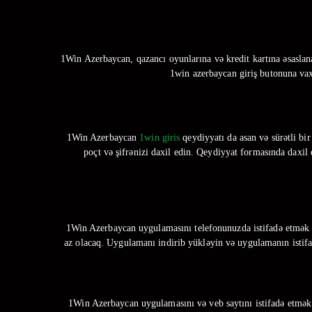
1Win Azerbaycan, qazancı oyunlarına və kredit kartına əsaslan
1win azerbaycan giriş butonuna vax
1Win Azerbaycan
1win giris
qeydiyyatı da asan və sürətli bi
poçt və şifrənizi daxil edin. Qeydiyyat formasında daxil 
1Win Azerbaycan uygulamasını telefonunuzda istifadə etmək 
az olacaq. Uygulamanı indirib yükləyin və uygulamanın istifa
1Win Azerbaycan uygulamasını və veb saytını istifadə etmək 